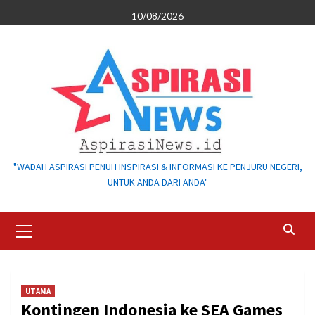
Skip
10/08/2026
to
content
"WADAH ASPIRASI PENUH INSPIRASI & INFORMASI KE PENJURU NEGERI,
UNTUK ANDA DARI ANDA"
Primary
Menu
UTAMA
Kontingen Indonesia ke SEA Games