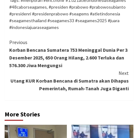
Tags:
#menporari #ericthohir #1.021atletindonesiaseagames
#48caborseagames
,
#presiden #prabowo #prabowosubianto
#presidenri #presidenprabowo #seagems #atletindonesia
#seagamesthailand #seagames33 #seagames2025 #juara
#indonesiajuaraseagames
Continue
Previous
Korban Bencana Sumatera 753 Meninggal Dunia Per 3
Reading
Desember 2025, 650 Orang Hilang, 2.600 Terluka dan
576.300 Jiwa Mengungsi
Next
Utang KUR Korban Bencana di Sumatra akan Dihapus
Pemerintah, Rumah-Tanah Juga Diganti
More Stories