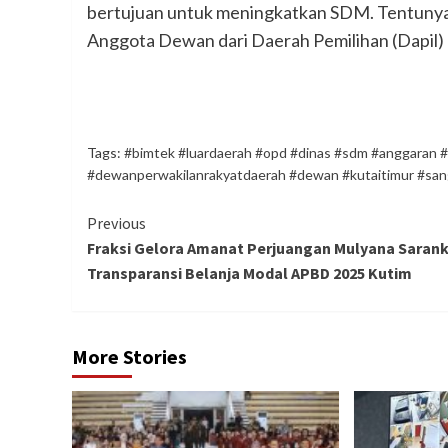
bertujuan untuk meningkatkan SDM. Tentunya
Anggota Dewan dari Daerah Pemilihan (Dapil) I
Tags:
#bimtek #luardaerah #opd #dinas #sdm #anggaran #r
#dewanperwakilanrakyatdaerah #dewan #kutaitimur #san
Continue
Previous
Fraksi Gelora Amanat Perjuangan Mulyana Saran
Reading
Transparansi Belanja Modal APBD 2025 Kutim
More Stories