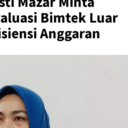
ti Mazar Minta
aluasi Bimtek Luar
isiensi Anggaran