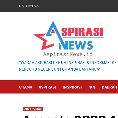
Skip
07/08/2026
to
content
"WADAH ASPIRASI PENUH INSPIRASI & INFORMASI KE
PENJURU NEGERI, UNTUK ANDA DARI ANDA"
UTAMA
ASPIRASI
INSPIRASI
IKN
DAERAH
ADVETORIAL