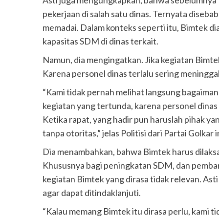
Asti juga mengungkapkan, bahwa sebelumnya
pekerjaan di salah satu dinas. Ternyata diseba
memadai. Dalam konteks seperti itu, Bimtek d
kapasitas SDM di dinas terkait.
Namun, dia mengingatkan. Jika kegiatan Bimt
Karena personel dinas terlalu sering meningg
“Kami tidak pernah melihat langsung bagaimana 
kegiatan yang tertunda, karena personel dinas
Ketika rapat, yang hadir pun haruslah pihak y
tanpa otoritas,” jelas Politisi dari Partai Golkar i
Dia menambahkan, bahwa Bimtek harus dilak
Khususnya bagi peningkatan SDM, dan pemban
kegiatan Bimtek yang dirasa tidak relevan. A
agar dapat ditindaklanjuti.
“Kalau memang Bimtek itu dirasa perlu, kami ti