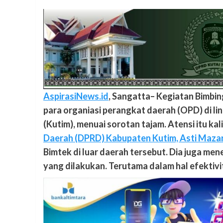
AspirasiNews.id
, Sangatta– Kegiatan Bimbing
para organiasi perangkat daerah (OPD) di l
(Kutim), menuai sorotan tajam. Atensi itu kali
Daerah (DPRD) Kabupaten Kutim, Asti Maza
Bimtek di luar daerah tersebut. Dia juga me
yang dilakukan. Terutama dalam hal efektivi