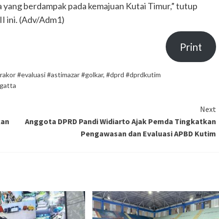
 yang berdampak pada kemajuan Kutai Timur,” tutup
I ini. (Adv/Adm1)
Print
akor #evaluasi #astimazar #golkar
,
#dprd #dprdkutim
gatta
Next
kan
Anggota DPRD Pandi Widiarto Ajak Pemda Tingkatkan
Pengawasan dan Evaluasi APBD Kutim