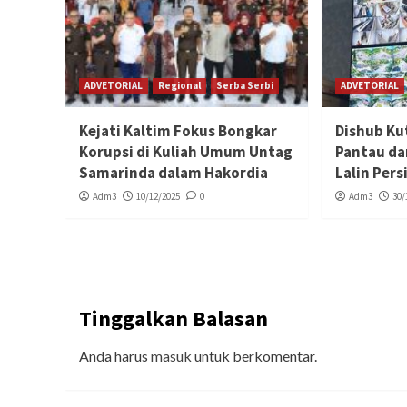
ADVETORIAL
Regional
Serba Serbi
ADVETORIAL
Kejati Kaltim Fokus Bongkar
Dishub Ku
Korupsi di Kuliah Umum Untag
Pantau da
Samarinda dalam Hakordia
Lalin Per
Adm3
10/12/2025
0
Adm3
30/
Tinggalkan Balasan
Anda harus
masuk
untuk berkomentar.