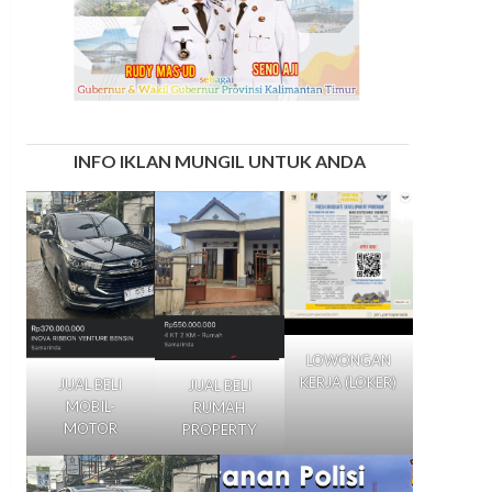
INFO IKLAN MUNGIL UNTUK ANDA
LOWONGAN
KERJA (LOKER)
JUAL BELI
JUAL BELI
MOBIL-
RUMAH
MOTOR
PROPERTY