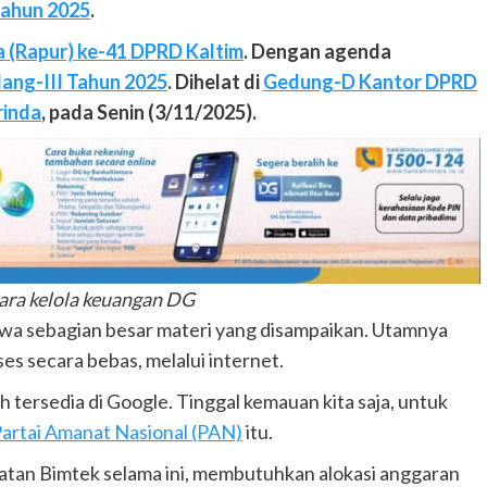
tahun 2025
.
a (Rapur) ke-41 DPRD Kaltim
. Dengan agenda
ang-III Tahun 2025
. Dihelat di
Gedung-D Kantor DPRD
rinda
, pada Senin (3/11/2025).
ara kelola keuangan DG
hwa sebagian besar materi yang disampaikan. Utamnya
es secara bebas, melalui internet.
h tersedia di Google. Tinggal kemauan kita saja, untuk
Partai Amanat Nasional (PAN)
itu.
iatan Bimtek selama ini, membutuhkan alokasi anggaran