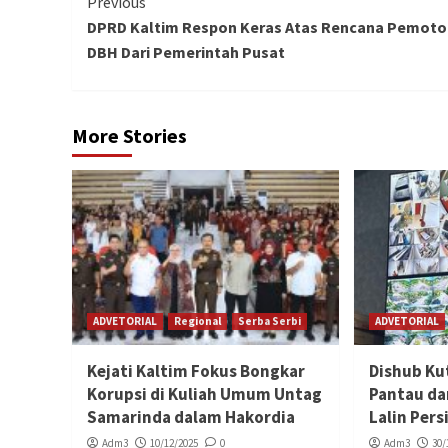
Continue
Previous
DPRD Kaltim Respon Keras Atas Rencana Pemot
Reading
DBH Dari Pemerintah Pusat
More Stories
ADVETORIAL
Regional
Serba Serbi
ADVETORIAL
Kejati Kaltim Fokus Bongkar
Dishub Ku
Korupsi di Kuliah Umum Untag
Pantau da
Samarinda dalam Hakordia
Lalin Per
Adm3
10/12/2025
0
Adm3
30/