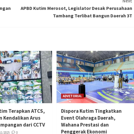
Next
ongan
APBD Kutim Merosot, Legislator Desak Perusahaan
Tambang Terlibat Bangun Daerah 3T
ADVETORIAL
tim Terapkan ATCS,
Dispora Kutim Tingkatkan
n Kendalikan Arus
Event Olahraga Daerah,
simpangan dari CCTV
Wahana Prestasi dan
Penggerak Ekonomi
11/2025
0