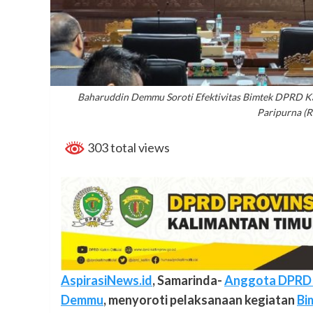
Baharuddin Demmu Soroti Efektivitas Bimtek DPRD Kal
Paripurna (
303 total views
AspirasiNews.id
, Samarinda-
Anggota DPRD P
Demmu
, menyoroti pelaksanaan kegiatan
Bi