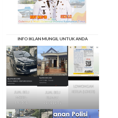
INFO IKLAN MUNGIL UNTUK ANDA
LOWONGAN
KERJA (LOKER)
JUAL BELI
JUAL BELI
MOBIL-
RUMAH
MOTOR
PROPERTY