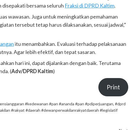
h disepakati bersama seluruh
Fraksi di DPRD Kaltim
.
rluas wawasan. Juga untuk meningkatkan pemahaman
egiatan tersebut tetap harus dilaksanakan, sesuai jadwal,”
uangan
itu menambahkan. Evaluasi terhadap pelaksanaan
tnya. Agar lebih efektif, dan tepat sasaran.
sahkan hari ini, dapat dijalankan dengan baik. Terutama
nda. (
Adv/DPRD Kaltim
)
Print
siensianggaran #kedewanan #pan #ananda #pan #pdiperjuangan
,
#dprd
kilan #rakyat #daerah #dewanperwakilanrakyatdaerah #legislatif