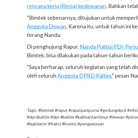
rencana kerja (Renja) kedewanan
. Bahkan tela
“Bimtek sebenarnya, ditujukan untuk mempe
Anggota Dewan
. Karena itu, untuk tahun ini k
terang Nanda.
Di penghujung Rapur,
Nanda Politisi PDI-Perj
Bimtek, bisa dilakukan pada tahun-tahun beriku
“Saya berharap, seluruh kegiatan yang telah di
oleh seluruh
Anggota DPRD Kaltim
,” pesan Na
Tags:
#bimtek #rapur #rapatparipurna #gedungdprd #efi
#dprdkaltim #dpr #kaltim #kalimantantimur #dewan #perwa
#legislator #fraksi #komisi #pengawasan