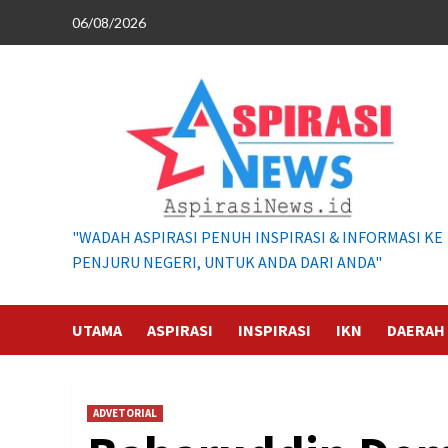
Skip
06/08/2026
to
content
"WADAH ASPIRASI PENUH INSPIRASI & INFORMASI KE
PENJURU NEGERI, UNTUK ANDA DARI ANDA"
UTAMA
ASPIRASI
INSPIRASI
IKN
DAERAH
ADVETORIAL