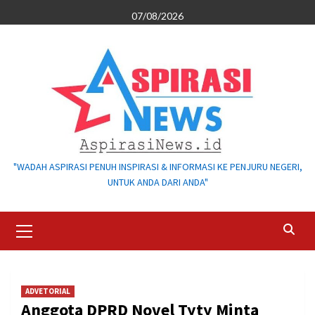
Skip
07/08/2026
to
content
"WADAH ASPIRASI PENUH INSPIRASI & INFORMASI KE PENJURU NEGERI,
UNTUK ANDA DARI ANDA"
Primary
Menu
ADVETORIAL
Anggota DPRD Novel Tyty Minta