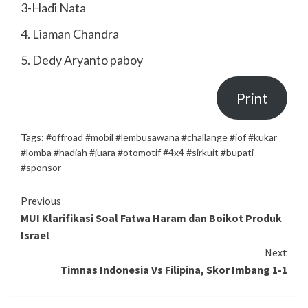
3-Hadi Nata
4. Liaman Chandra
5. Dedy Aryanto paboy
Print
Tags:
#offroad #mobil #lembusawana #challange #iof #kukar
#lomba #hadiah #juara #otomotif #4x4 #sirkuit #bupati
#sponsor
Continue
Previous
MUI Klarifikasi Soal Fatwa Haram dan Boikot Produk
Reading
Israel
Next
Timnas Indonesia Vs Filipina, Skor Imbang 1-1