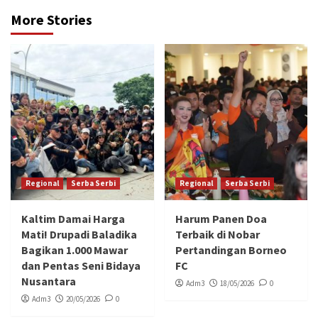
More Stories
Regional
Serba Serbi
Regional
Serba Serbi
Kaltim Damai Harga
Harum Panen Doa
Mati! Drupadi Baladika
Terbaik di Nobar
Bagikan 1.000 Mawar
Pertandingan Borneo
dan Pentas Seni Bidaya
FC
Nusantara
Adm3
18/05/2026
0
Adm3
20/05/2026
0