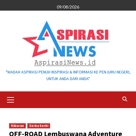
Skip
09/08/2026
to
content
"WADAH ASPIRASI PENUH INSPIRASI & INFORMASI KE PENJURU NEGERI,
UNTUK ANDA DARI ANDA"
Primary
Menu
Hiburan
Serba Serbi
OFF-ROAD Lembuswana Adventure