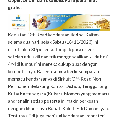
Upper, Under dan Eksebisi. Para juara lihat
grafis.
Kegiatan Off-Road kendaraan 4×4 se-Kaltim
selama dua hari, sejak Sabtu (18/11/2023) ini
diikuti oleh 30 peserta. Tampak para driver
setelah adu skill dan trik mengendalikan kuda besi
4×4 di lumpur ini mereka cukup puas dengan
kompetisinya. Karena semua berkesempatan
memacu kendaraanya di Sirkuit Off-Road Non
Permanen Belakang Kantor Dishub, Tenggarong
Kutai Kartanegara (Kukar). Momen yang memacu
andrenalin setiap peserta ini makin berkesan
dengan dihadirinya Bupati Kukat, Edi Damansyah.
Tentunya Edi juga menjajal kendaraan ‘monster’