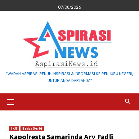
Skip
07/08/2026
to
content
"WADAH ASPIRASI PENUH INSPIRASI & INFORMASI KE PENJURU NEGERI,
UNTUK ANDA DARI ANDA"
Primary
Menu
IKN
Serba Serbi
Kapolresta Samarinda Ary Fadli