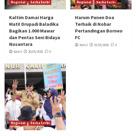
Regional
Serba Serbi
Regional
Serba Serbi
Kaltim Damai Harga
Harum Panen Doa
Mati! Drupadi Baladika
Terbaik di Nobar
Bagikan 1.000 Mawar
Pertandingan Borneo
dan Pentas Seni Bidaya
FC
Nusantara
Adm3
18/05/2026
0
Adm3
20/05/2026
0
Regional
Serba Serbi