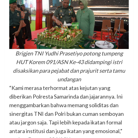
Brigjen TNI Yudhi Prasetiyo potong tumpeng
HUT Korem 091/ASN Ke-43 didampingi istri
disaksikan para pejabat dan prajurit serta tamu
undangan
“Kami merasa terhormat atas kejutan yang
diberikan Polresta Samarinda dan jajarannya. Ini
menggambarkan bahwa memang soliditas dan
sinergitas TNI dan Polri bukan cuman semboyan
atau jargon saja. Tapi lebih kepada ikatan formal
antara institusi dan juga ikatan yang emosional,”