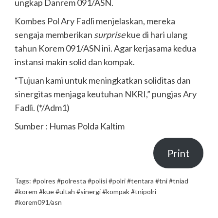
ungkap Danrem 091/ASN.
Kombes Pol Ary Fadli menjelaskan, mereka
sengaja memberikan
surprise
kue di hari ulang
tahun Korem 091/ASN ini. Agar kerjasama kedua
instansi makin solid dan kompak.
“Tujuan kami untuk meningkatkan soliditas dan
sinergitas menjaga keutuhan NKRI,” pungjas Ary
Fadli. (*/Adm1)
Sumber : Humas Polda Kaltim
Print
Tags:
#polres #polresta #polisi #polri #tentara #tni #tniad
#korem #kue #ultah #sinergi #kompak #tnipolri
#korem091/asn