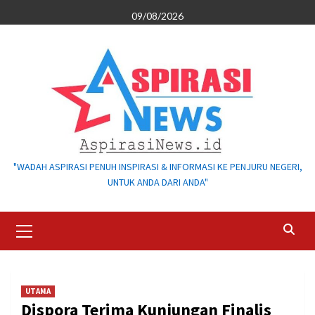
Skip
09/08/2026
to
content
"WADAH ASPIRASI PENUH INSPIRASI & INFORMASI KE PENJURU NEGERI,
UNTUK ANDA DARI ANDA"
Primary
Menu
UTAMA
Dispora Terima Kunjungan Finalis