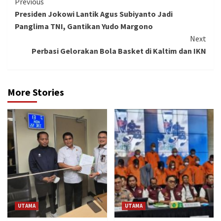
Continue
Previous
Presiden Jokowi Lantik Agus Subiyanto Jadi
Reading
Panglima TNI, Gantikan Yudo Margono
Next
Perbasi Gelorakan Bola Basket di Kaltim dan IKN
More Stories
UTAMA
UTAMA