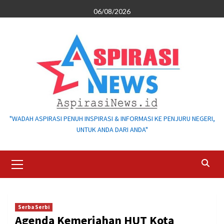
Skip
06/08/2026
to
content
"WADAH ASPIRASI PENUH INSPIRASI & INFORMASI KE PENJURU NEGERI,
UNTUK ANDA DARI ANDA"
Primary
Menu
Serba Serbi
Agenda Kemeriahan HUT Kota