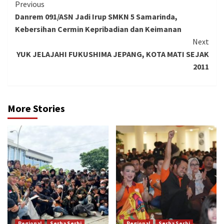
Continue
Previous
Danrem 091/ASN Jadi Irup SMKN 5 Samarinda,
Reading
Kebersihan Cermin Kepribadian dan Keimanan
Next
YUK JELAJAHI FUKUSHIMA JEPANG, KOTA MATI SEJAK
2011
More Stories
Regional
Serba Serbi
Regional
Serba Serbi