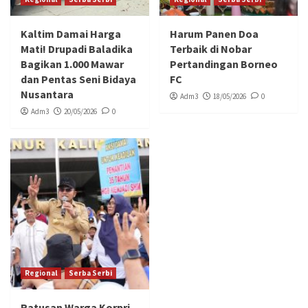
Kaltim Damai Harga
Harum Panen Doa
Mati! Drupadi Baladika
Terbaik di Nobar
Bagikan 1.000 Mawar
Pertandingan Borneo
dan Pentas Seni Bidaya
FC
Nusantara
Adm3
18/05/2026
0
Adm3
20/05/2026
0
Regional
Serba Serbi
Ratusan Warga Korpri