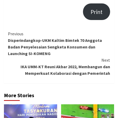
Print
Continue
Previous
Disperindangkop-UKM Kaltim Bimtek 70 Anggota
Reading
Badan Penyelesaian Sengketa Konsumen dan
Launching SI-KOMENG
Next
IKA UMM-KT Reuni Akbar 2022, Membangun dan
Memperkuat Kolaborasi dengan Pemerintah
More Stories