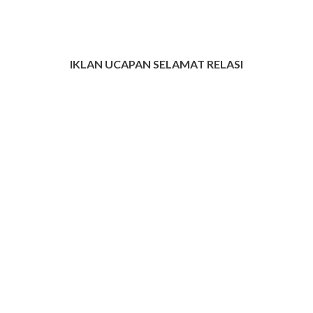
IKLAN UCAPAN SELAMAT RELASI
INFO IKLAN MUNGIL UNTUK ANDA