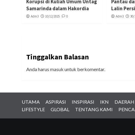
Korupsi di Kuliah Umum Untag
Pantau da
Samarinda dalam Hakordia
Lalin Per
Adm3
10/12/2025
0
Adm3
30/
Tinggalkan Balasan
Anda harus
masuk
untuk berkomentar.
UTAMA
ASPIRASI
INSPIRASI
IKN
DAERAH
LIFESTYLE
GLOBAL
TENTANG KAMI
PENCA