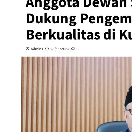
Anggota Dewan S
Dukung Penge
Berkualitas di K
Admin1
23/11/2024
0