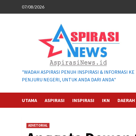
Skip
07/08/2026
to
content
"WADAH ASPIRASI PENUH INSPIRASI & INFORMASI KE
PENJURU NEGERI, UNTUK ANDA DARI ANDA"
UTAMA
ASPIRASI
INSPIRASI
IKN
DAERAH
ADVETORIAL