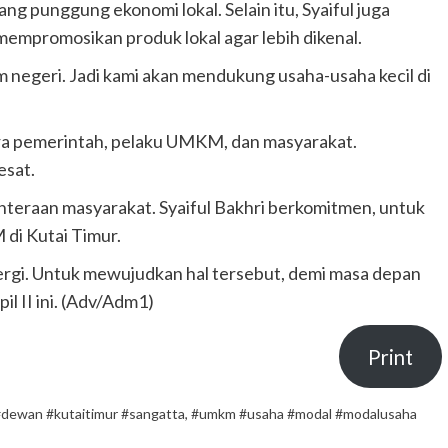
g punggung ekonomi lokal. Selain itu, Syaiful juga
mempromosikan produk lokal agar lebih dikenal.
negeri. Jadi kami akan mendukung usaha-usaha kecil di
ara pemerintah, pelaku UMKM, dan masyarakat.
esat.
eraan masyarakat. Syaiful Bakhri berkomitmen, untuk
i Kutai Timur.
nergi. Untuk mewujudkan hal tersebut, demi masa depan
il II ini. (Adv/Adm1)
Print
dewan #kutaitimur #sangatta
,
#umkm #usaha #modal #modalusaha