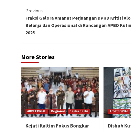
Continue
Previous
Fraksi Gelora Amanat Perjuangan DPRD Kritisi Alo
Reading
Belanja dan Operasional di Rancangan APBD Kuti
2025
More Stories
ADVETORIAL
Regional
Serba Serbi
ADVETORIAL
Kejati Kaltim Fokus Bongkar
Dishub Ku