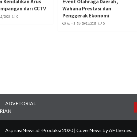
n Kendalikan Arus
Event Olahraga Daerah,
simpangan dari CCTV
Wahana Prestasi dan
Penggerak Ekonomi
11/2025
0
Adm3
29/11/2025
0
ADVETORIAL
RIAN
AspirasiNews.id -Produksi 2020
|
CoverNews
by AF themes.