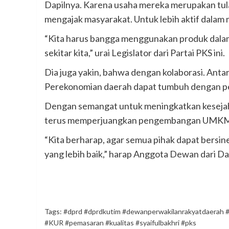
Dapilnya. Karena usaha mereka merupakan tulan
mengajak masyarakat. Untuk lebih aktif dalam 
“Kita harus bangga menggunakan produk dalam 
sekitar kita,” urai Legislator dari Partai PKS ini.
Dia juga yakin, bahwa dengan kolaborasi. Ant
Perekonomian daerah dapat tumbuh dengan p
Dengan semangat untuk meningkatkan kesejaht
terus memperjuangkan pengembangan UMKM d
“Kita berharap, agar semua pihak dapat bersi
yang lebih baik,” harap Anggota Dewan dari Dap
Tags:
#dprd #dprdkutim #dewanperwakilanrakyatdaerah #
#KUR #pemasaran #kualitas #syaifulbakhri #pks