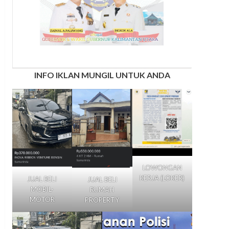
INFO IKLAN MUNGIL UNTUK ANDA
LOWONGAN
KERJA (LOKER)
JUAL BELI
JUAL BELI
MOBIL-
RUMAH
MOTOR
PROPERTY