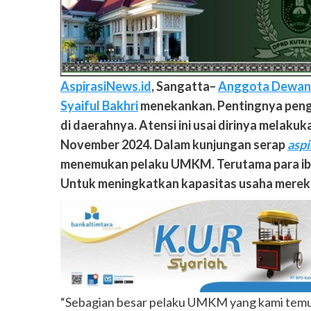
AspirasiNews.id
, Sangatta–
Anggota Dewan P
Syaiful Bakhri
menekankan. Pentingnya peng
di daerahnya. Atensi ini usai dirinya melaku
November 2024. Dalam kunjungan serap
aspi
menemukan pelaku UMKM. Terutama para ibu
Untuk meningkatkan kapasitas usaha merek
“Sebagian besar pelaku UMKM yang kami temu