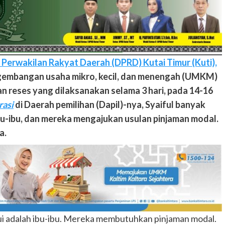
erwakilan Rakyat Daerah (DPRD) Kutai Timur (Kuti),
embangan usaha mikro, kecil, dan menengah (UMKM)
kan reses yang dilaksanakan selama 3 hari, pada 14-16
rasi
di Daerah pemilihan (Dapil)-nya, Syaiful banyak
-ibu, dan mereka mengajukan usulan pinjaman modal.
a.
i adalah ibu-ibu. Mereka membutuhkan pinjaman modal.