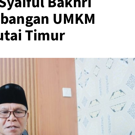
yaiful Bakhri
mbangan UMKM
utai Timur