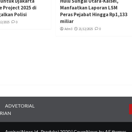
 untuk Djakarta
Hulu Sungai Utara-Kalsel,
 Project 2025 di
Manfaatkan Laporan LSM
galkan Polisi
Peras Pejabat Hingga Rp1,133
miliar
12/2025
0
Adm3
21/12/2025
0
ADVETORIAL
RIAN
AspirasiNews.id -Produksi 2020
|
CoverNews
by AF themes.