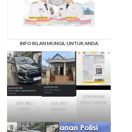
INFO IKLAN MUNGIL UNTUK ANDA
LOWONGAN
KERJA (LOKER)
JUAL BELI
JUAL BELI
MOBIL-
RUMAH
MOTOR
PROPERTY