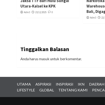
Jaksa TTF dari Hulu Sungai
Narkotika
Utara-Kalsel ke KPK
Warehouse
Bali, Diga
Adm3
23/12/2025
0
Adm3
22/
Tinggalkan Balasan
Anda harus
masuk
untuk berkomentar.
UTAMA
ASPIRASI
INSPIRASI
IKN
DAERAH
LIFESTYLE
GLOBAL
TENTANG KAMI
PENCA