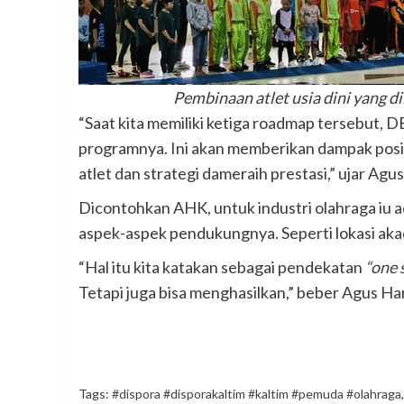
Pembinaan atlet usia dini yang 
“Saat kita memiliki ketiga roadmap tersebut, 
programnya. Ini akan memberikan dampak posi
atlet dan strategi dameraih prestasi,” ujar Agu
Dicontohkan AHK, untuk industri olahraga iu a
aspek-aspek pendukungnya. Seperti lokasi akad
“Hal itu kita katakan sebagai pendekatan
“one 
Tetapi juga bisa menghasilkan,” beber Agus H
Tags:
#dispora #disporakaltim #kaltim #pemuda #olahraga