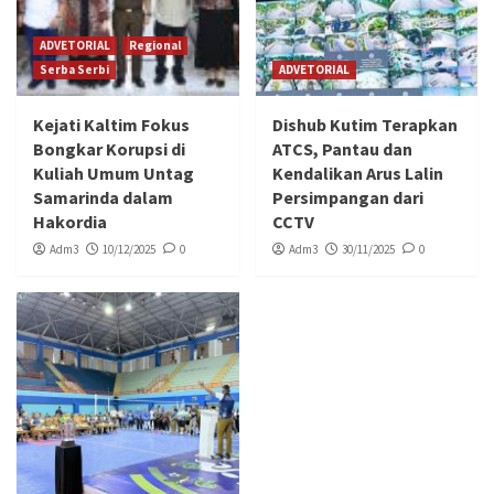
ADVETORIAL
Regional
Serba Serbi
ADVETORIAL
Kejati Kaltim Fokus
Dishub Kutim Terapkan
Bongkar Korupsi di
ATCS, Pantau dan
Kuliah Umum Untag
Kendalikan Arus Lalin
Samarinda dalam
Persimpangan dari
Hakordia
CCTV
Adm3
10/12/2025
0
Adm3
30/11/2025
0