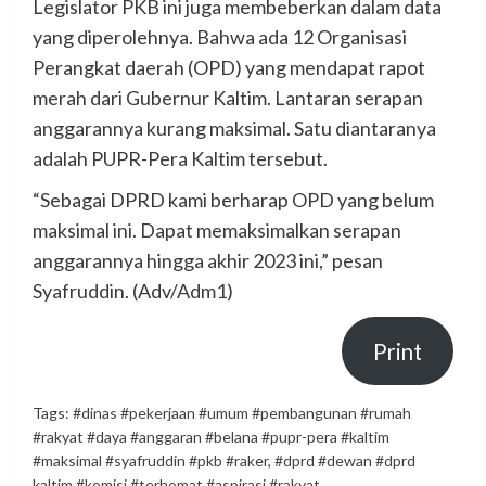
Legislator PKB ini juga membeberkan dalam data
yang diperolehnya. Bahwa ada 12 Organisasi
Perangkat daerah (OPD) yang mendapat rapot
merah dari Gubernur Kaltim. Lantaran serapan
anggarannya kurang maksimal. Satu diantaranya
adalah PUPR-Pera Kaltim tersebut.
“Sebagai DPRD kami berharap OPD yang belum
maksimal ini. Dapat memaksimalkan serapan
anggarannya hingga akhir 2023 ini,” pesan
Syafruddin. (Adv/Adm1)
Print
Tags:
#dinas #pekerjaan #umum #pembangunan #rumah
#rakyat #daya #anggaran #belana #pupr-pera #kaltim
#maksimal #syafruddin #pkb #raker
,
#dprd #dewan #dprd
kaltim #komisi #terhomat #aspirasi #rakyat