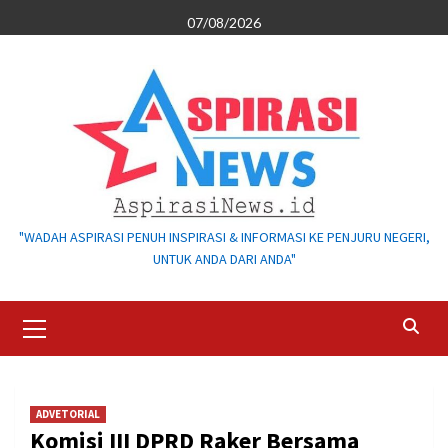
Skip
07/08/2026
to
content
"WADAH ASPIRASI PENUH INSPIRASI & INFORMASI KE PENJURU NEGERI,
UNTUK ANDA DARI ANDA"
Primary
Menu
ADVETORIAL
Komisi III DPRD Raker Bersama