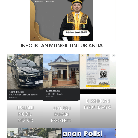
INFO IKLAN MUNGIL UNTUK ANDA
LOWONGAN
KERJA (LOKER)
JUAL BELI
JUAL BELI
MOBIL-
RUMAH
MOTOR
PROPERTY