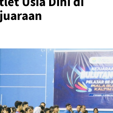
let Usia Dini di
juaraan