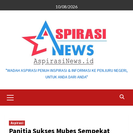
Skip
10/08/2026
to
content
"WADAH ASPIRASI PENUH INSPIRASI & INFORMASI KE PENJURU NEGERI,
UNTUK ANDA DARI ANDA"
Primary
Menu
Aspirasi
Panitia Sukses Mubes Sempekat