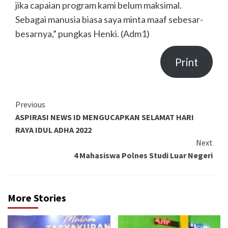
jika capaian program kami belum maksimal.
Sebagai manusia biasa saya minta maaf sebesar-
besarnya,” pungkas Henki. (Adm1)
Print
Continue
Previous
ASPIRASI NEWS ID MENGUCAPKAN SELAMAT HARI
Reading
RAYA IDUL ADHA 2022
Next
4 Mahasiswa Polnes Studi Luar Negeri
More Stories