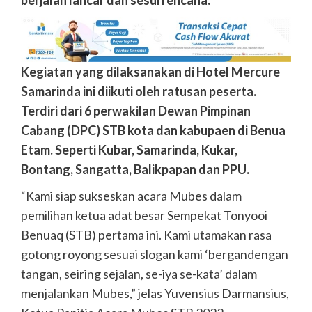
berjalan lancar dan sesui rencana.
Kegiatan yang dilaksanakan di Hotel Mercure
Samarinda ini diikuti oleh ratusan peserta.
Terdiri dari 6 perwakilan Dewan Pimpinan
Cabang (DPC) STB kota dan kabupaen di Benua
Etam. Seperti Kubar, Samarinda, Kukar,
Bontang, Sangatta, Balikpapan dan PPU.
“Kami siap sukseskan acara Mubes dalam
pemilihan ketua adat besar Sempekat Tonyooi
Benuaq (STB) pertama ini. Kami utamakan rasa
gotong royong sesuai slogan kami ‘bergandengan
tangan, seiring sejalan, se-iya se-kata’ dalam
menjalankan Mubes,” jelas Yuvensius Darmansius,