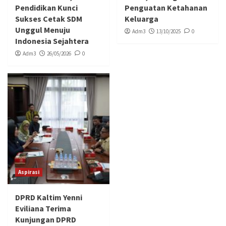
Pendidikan Kunci
Penguatan Ketahanan
Sukses Cetak SDM
Keluarga
Unggul Menuju
Adm3
13/10/2025
0
Indonesia Sejahtera
Adm3
26/05/2026
0
Aspirasi
DPRD Kaltim Yenni
Eviliana Terima
Kunjungan DPRD