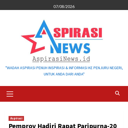
Skip
07/08/2026
to
content
"WADAH ASPIRASI PENUH INSPIRASI & INFORMASI KE PENJURU NEGERI,
UNTUK ANDA DARI ANDA"
Primary
Menu
Aspirasi
Pemprov Hadiri Rapat Paripurna-20