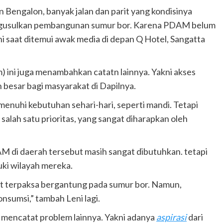
n Bengalon, banyak jalan dan parit yang kondisinya
ngusulkan pembangunan sumur bor. Karena PDAM belum
i saat ditemui awak media di depan Q Hotel, Sangatta
m) ini juga menambahkan catatn lainnya. Yakni akses
h besar bagi masyarakat di Dapilnya.
enuhi kebutuhan sehari-hari, seperti mandi. Tetapi
 salah satu prioritas, yang sangat diharapkan oleh
 di daerah tersebut masih sangat dibutuhkan. tetapi
ki wilayah mereka.
t terpaksa bergantung pada sumur bor. Namun,
sumsi,” tambah Leni lagi.
uga mencatat problem lainnya. Yakni adanya
aspirasi
dari