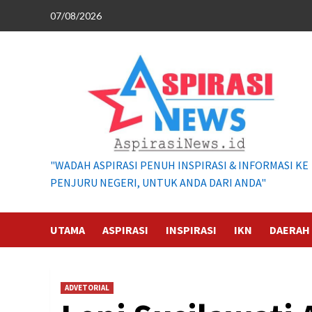
Skip
07/08/2026
to
content
"WADAH ASPIRASI PENUH INSPIRASI & INFORMASI KE
PENJURU NEGERI, UNTUK ANDA DARI ANDA"
UTAMA
ASPIRASI
INSPIRASI
IKN
DAERAH
ADVETORIAL