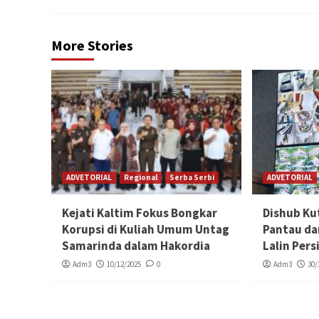
More Stories
ADVETORIAL
Regional
Serba Serbi
ADVETORIAL
Kejati Kaltim Fokus Bongkar
Dishub Ku
Korupsi di Kuliah Umum Untag
Pantau da
Samarinda dalam Hakordia
Lalin Per
Adm3
10/12/2025
0
Adm3
30/