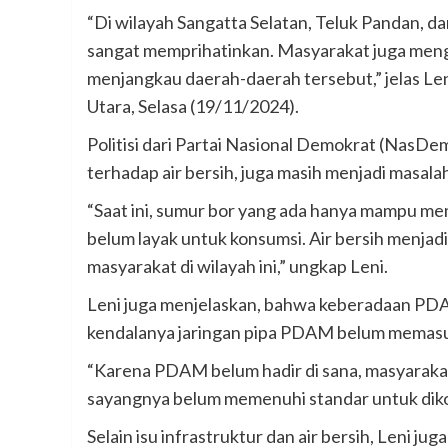
“Di wilayah Sangatta Selatan, Teluk Pandan, da
sangat memprihatinkan. Masyarakat juga me
menjangkau daerah-daerah tersebut,” jelas Len
Utara, Selasa (19/11/2024).
Politisi dari Partai Nasional Demokrat (NasDe
terhadap air bersih, juga masih menjadi masala
“Saat ini, sumur bor yang ada hanya mampu mem
belum layak untuk konsumsi. Air bersih menjadi
masyarakat di wilayah ini,” ungkap Leni.
Leni juga menjelaskan, bahwa keberadaan PDAM
kendalanya jaringan pipa PDAM belum memasu
“Karena PDAM belum hadir di sana, masyaraka
sayangnya belum memenuhi standar untuk dikon
Selain isu infrastruktur dan air bersih, Leni j