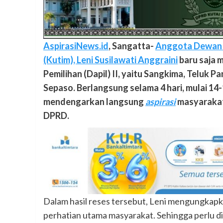
AspirasiNews.id
, Sangatta-
Anggota Dewan P
(Kutim), Leni Susilawati Anggraini
baru saja m
Pemilihan (Dapil) II, yaitu Sangkima, Teluk 
Sepaso. Berlangsung selama 4 hari, mulai 1
mendengarkan langsung
aspirasi
masyarakat
DPRD.
Dalam hasil reses tersebut, Leni mengungkapk
perhatian utama masyarakat. Sehingga perlu dil