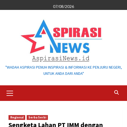
Skip
07/08/2026
to
content
"WADAH ASPIRASI PENUH INSPIRASI & INFORMASI KE PENJURU NEGERI,
UNTUK ANDA DARI ANDA"
Primary
Menu
Regional
Serba Serbi
Sengketa Lahan PT IMM dengan