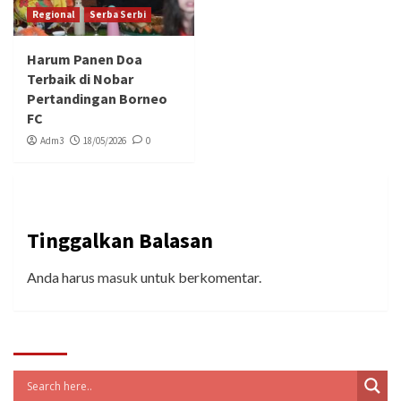
Regional
Serba Serbi
Harum Panen Doa
Terbaik di Nobar
Pertandingan Borneo
FC
Adm3
18/05/2026
0
Tinggalkan Balasan
Anda harus
masuk
untuk berkomentar.