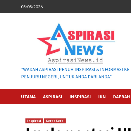
Skip
08/08/2026
to
content
"WADAH ASPIRASI PENUH INSPIRASI & INFORMASI KE
PENJURU NEGERI, UNTUK ANDA DARI ANDA"
UTAMA
ASPIRASI
INSPIRASI
IKN
DAERAH
Inspirasi
Serba Serbi