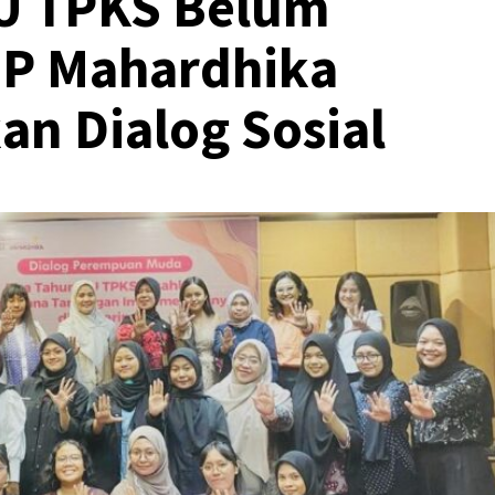
U TPKS Belum
P Mahardhika
n Dialog Sosial