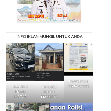
INFO IKLAN MUNGIL UNTUK ANDA
LOWONGAN
KERJA (LOKER)
JUAL BELI
JUAL BELI
MOBIL-
RUMAH
MOTOR
PROPERTY