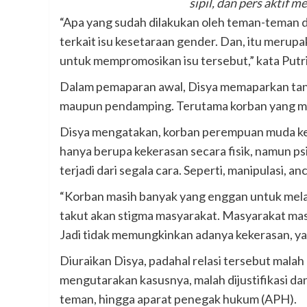
sipil, dan pers aktif
“Apa yang sudah dilakukan oleh teman-teman d
terkait isu kesetaraan gender. Dan, itu merup
untuk mempromosikan isu tersebut,” kata Put
Dalam pemaparan awal, Disya memaparkan tantan
maupun pendamping. Terutama korban yang 
Disya mengatakan, korban perempuan muda ke
hanya berupa kekerasan secara fisik, namun ps
terjadi dari segala cara. Seperti, manipulasi, a
“Korban masih banyak yang enggan untuk mel
takut akan stigma masyarakat. Masyarakat ma
Jadi tidak memungkinkan adanya kekerasan, ya 
Diuraikan Disya, padahal relasi tersebut malah
mengutarakan kasusnya, malah dijustifikasi dan
teman, hingga aparat penegak hukum (APH).