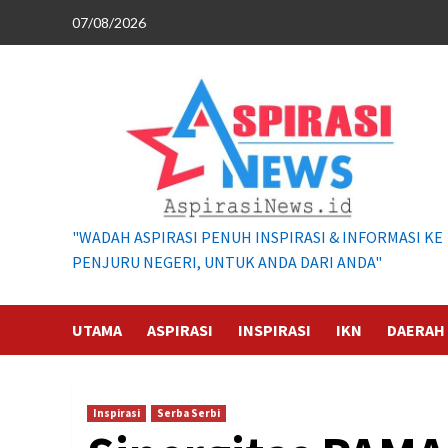
Skip
07/08/2026
to
content
"WADAH ASPIRASI PENUH INSPIRASI & INFORMASI KE
PENJURU NEGERI, UNTUK ANDA DARI ANDA"
UTAMA
ASPIRASI
INSPIRASI
IKN
DAERAH
Inspirasi
Serba Serbi