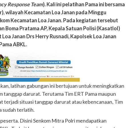
cy Response Team
). Kali ini pelatihan Pama ini bersama
ar), wilayah Kecamatan Loa Janan pada Minggu
Senkom Kecamatan Loa Janan. Pada kegiatan tersebut
fan Boma Pratama AP, Kepala Satuan Polisi (Kasatlol)
 Loa Janan Drs Herry Rusnadi, Kapolsek Loa Janan
 Pama ABKL.
an, latihan gabungan ini bertujuan untuk meningkatkan
tim tanggap darurat. Terutama Tim ERT Pama maupun
at terjadi situasi tanggap darurat atau kebencanaan, Tim
 sudah terlatih.
5 peserta. Disini Senkom Mitra Polri mendapatkan