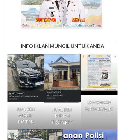
INFO IKLAN MUNGIL UNTUK ANDA
LOWONGAN
KERJA (LOKER)
JUAL BELI
JUAL BELI
MOBIL-
RUMAH
MOTOR
PROPERTY