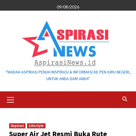
Skip
09/08/2026
to
content
"WADAH ASPIRASI PENUH INSPIRASI & INFORMASI KE PENJURU NEGERI,
UNTUK ANDA DARI ANDA"
Primary
Menu
Aspirasi
Lifestyle
Super Air Jet Resmi Buka Rute