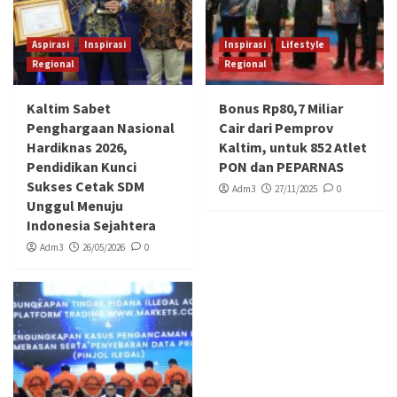
Aspirasi
Inspirasi
Inspirasi
Lifestyle
Regional
Regional
Kaltim Sabet
Bonus Rp80,7 Miliar
Penghargaan Nasional
Cair dari Pemprov
Hardiknas 2026,
Kaltim, untuk 852 Atlet
Pendidikan Kunci
PON dan PEPARNAS
Sukses Cetak SDM
Adm3
27/11/2025
0
Unggul Menuju
Indonesia Sejahtera
Adm3
26/05/2026
0