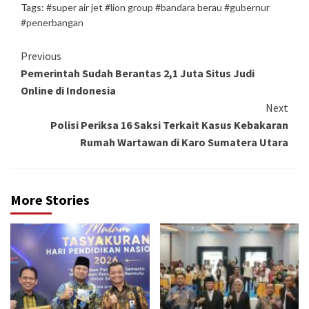
Tags:
#super air jet #lion group #bandara berau #gubernur
#penerbangan
Continue
Previous
Pemerintah Sudah Berantas 2,1 Juta Situs Judi
Reading
Online di Indonesia
Next
Polisi Periksa 16 Saksi Terkait Kasus Kebakaran
Rumah Wartawan di Karo Sumatera Utara
More Stories