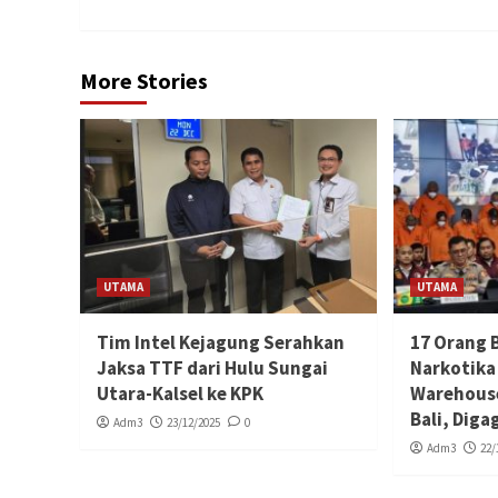
More Stories
UTAMA
UTAMA
Tim Intel Kejagung Serahkan
17 Orang 
Jaksa TTF dari Hulu Sungai
Narkotika
Utara-Kalsel ke KPK
Warehouse
Bali, Diga
Adm3
23/12/2025
0
Adm3
22/