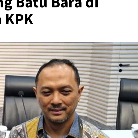
g Batu Bara di
a KPK