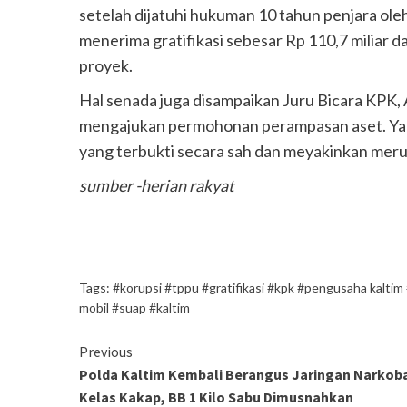
setelah dijatuhi hukuman 10 tahun penjara oleh
menerima gratifikasi sebesar Rp 110,7 miliar d
proyek.
Hal senada juga disampaikan Juru Bicara KPK, 
mengajukan permohonan perampasan aset. Yang 
yang terbukti secara sah dan meyakinkan meru
sumber -herian rakyat
Tags:
#korupsi #tppu #gratifikasi #kpk #pengusaha kaltim 
mobil #suap #kaltim
Continue
Previous
Polda Kaltim Kembali Berangus Jaringan Narkob
Reading
Kelas Kakap, BB 1 Kilo Sabu Dimusnahkan