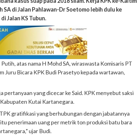
idana kasus suap pada 2018 silam.
Kerja KPK ke-Kaltim
SA di Jalan Pahlawan-Dr Soetomo lebih dulu ke
 di Jalan KS Tubun.
Putih, atas nama H Mohd SA, wiraswasta Komisaris PT
im Juru Bicara KPK Budi Prasetyo kepada wartawan,
aja pertanyaan yang dicecar ke Said. KPK menyebut saksi
di Kabupaten Kutai Kartanegara.
si TPK gratifikasi yang berhubungan dengan jabatannya
tu penerimaan uang per metrik ton produksi batu bara
rtanegara,” ujar Budi.