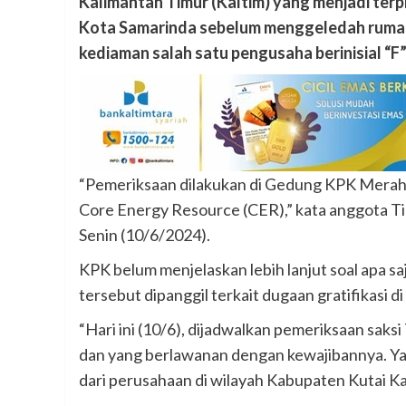
Kalimantan Timur (Kaltim) yang menjadi terp
Kota Samarinda sebelum menggeledah rumah 
kediaman salah satu pengusaha berinisial “F”
“Pemeriksaan dilakukan di Gedung KPK Merah 
Core Energy Resource (CER),” kata anggota T
Senin (10/6/2024).
KPK belum menjelaskan lebih lanjut soal apa s
tersebut dipanggil terkait dugaan gratifikasi 
“Hari ini (10/6), dijadwalkan pemeriksaan sak
dan yang berlawanan dengan kewajibannya. Yai
dari perusahaan di wilayah Kabupaten Kutai Ka