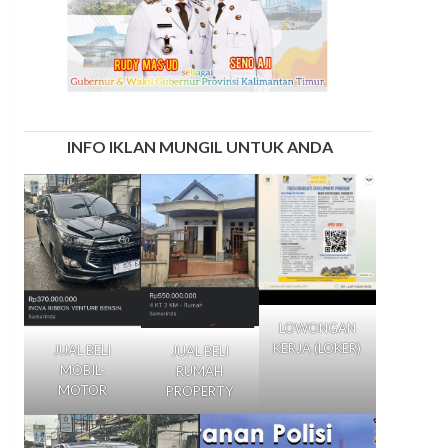
INFO IKLAN MUNGIL UNTUK ANDA
LOWONGAN
KERJA (LOKER)
JUAL BELI
JUAL BELI
MOBIL-
RUMAH
MOTOR
PROPERTY