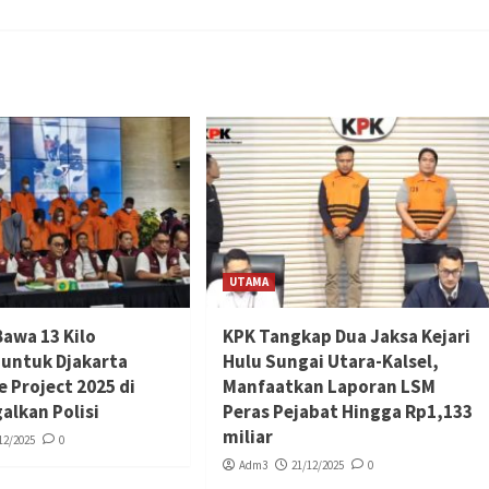
UTAMA
Bawa 13 Kilo
KPK Tangkap Dua Jaksa Kejari
 untuk Djakarta
Hulu Sungai Utara-Kalsel,
 Project 2025 di
Manfaatkan Laporan LSM
galkan Polisi
Peras Pejabat Hingga Rp1,133
miliar
12/2025
0
Adm3
21/12/2025
0