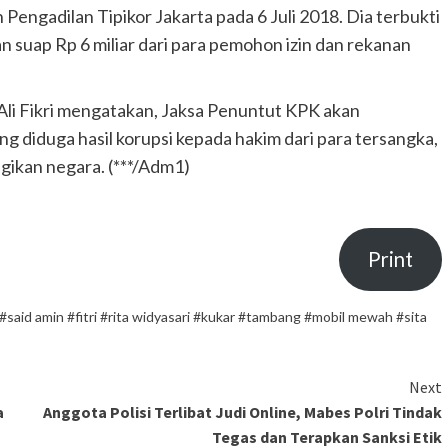
 Pengadilan Tipikor Jakarta pada 6 Juli 2018. Dia terbukti
an suap Rp 6 miliar dari para pemohon izin dan rekanan
Ali Fikri mengatakan, Jaksa Penuntut KPK akan
diduga hasil korupsi kepada hakim dari para tersangka,
gikan negara. (***/Adm1)
Print
#said amin #fitri #rita widyasari #kukar #tambang #mobil mewah #sita
Next
a
Anggota Polisi Terlibat Judi Online, Mabes Polri Tindak
Tegas dan Terapkan Sanksi Etik