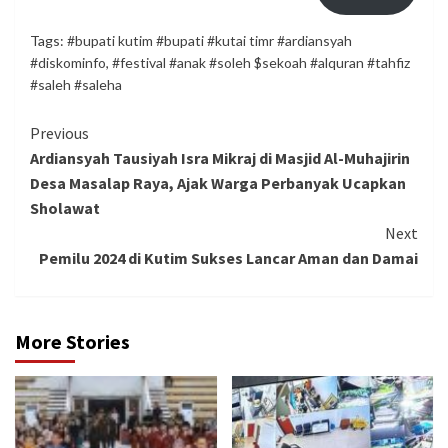
Tags:
#bupati kutim #bupati #kutai timr #ardiansyah
#diskominfo
,
#festival #anak #soleh $sekoah #alquran #tahfiz
#saleh #saleha
Continue
Previous
Ardiansyah Tausiyah Isra Mikraj di Masjid Al-Muhajirin
Reading
Desa Masalap Raya, Ajak Warga Perbanyak Ucapkan
Sholawat
Next
Pemilu 2024 di Kutim Sukses Lancar Aman dan Damai
More Stories