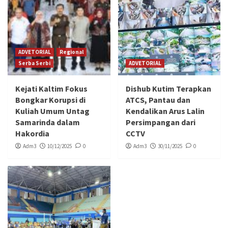
ADVETORIAL
Regional
Serba Serbi
ADVETORIAL
Kejati Kaltim Fokus
Dishub Kutim Terapkan
Bongkar Korupsi di
ATCS, Pantau dan
Kuliah Umum Untag
Kendalikan Arus Lalin
Samarinda dalam
Persimpangan dari
Hakordia
CCTV
Adm3
10/12/2025
0
Adm3
30/11/2025
0