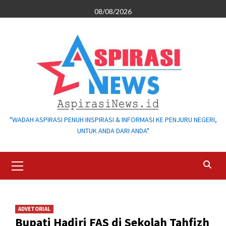
Skip
08/08/2026
to
content
"WADAH ASPIRASI PENUH INSPIRASI & INFORMASI KE PENJURU NEGERI,
UNTUK ANDA DARI ANDA"
Primary
Menu
ADVETORIAL
Bupati Hadiri FAS di Sekolah Tahfizh