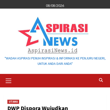
Skip
08/08/2026
to
content
"WADAH ASPIRASI PENUH INSPIRASI & INFORMASI KE PENJURU NEGERI,
UNTUK ANDA DARI ANDA"
Primary
Menu
UTAMA
DWP Dispora Wujudkan