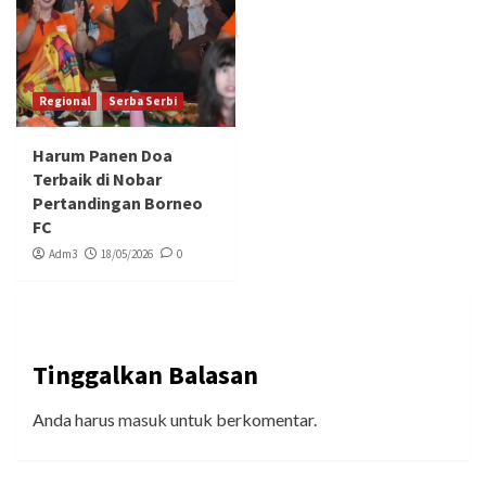
Regional
Serba Serbi
Harum Panen Doa
Terbaik di Nobar
Pertandingan Borneo
FC
Adm3
18/05/2026
0
Tinggalkan Balasan
Anda harus
masuk
untuk berkomentar.