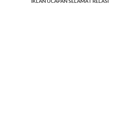
IKLAN UCAPAN SELAMAT RELASI
INFO IKLAN MUNGIL UNTUK ANDA
JUAL BELI MOBIL-MOTOR
JUAL BELI RUMAH PROPERTY
LOWONGAN KERJA (LOKER)
GADGED & ELEKTRONIK