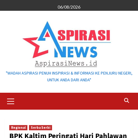
Skip
06/08/2026
to
content
"WADAH ASPIRASI PENUH INSPIRASI & INFORMASI KE PENJURU NEGERI,
UNTUK ANDA DARI ANDA"
Primary
Menu
Regional
Serba Serbi
BPK Kaltim Peringati Hari Pahlawan