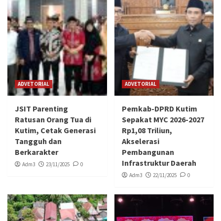
ADVETORIAL
ADVETORIAL
JSIT Parenting
Pemkab-DPRD Kutim
Ratusan Orang Tua di
Sepakat MYC 2026-2027
Kutim, Cetak Generasi
Rp1,08 Triliun,
Tangguh dan
Akselerasi
Berkarakter
Pembangunan
Infrastruktur Daerah
Adm3
23/11/2025
0
Adm3
22/11/2025
0