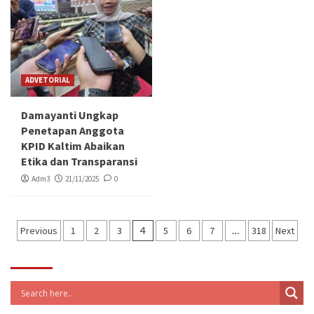
ADVETORIAL
Damayanti Ungkap
Penetapan Anggota
KPID Kaltim Abaikan
Etika dan Transparansi
Adm3
21/11/2025
0
Paginasi
Previous
1
2
3
4
5
6
7
…
318
Next
pos