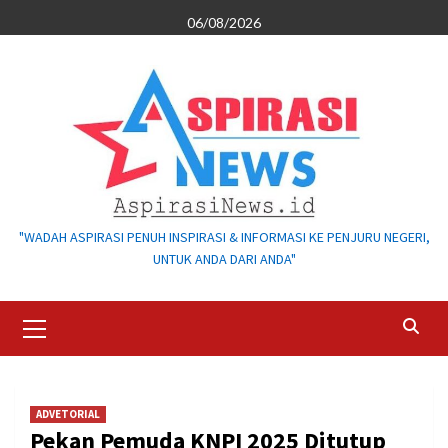
Skip
06/08/2026
to
content
"WADAH ASPIRASI PENUH INSPIRASI & INFORMASI KE PENJURU NEGERI,
UNTUK ANDA DARI ANDA"
Primary
Menu
ADVETORIAL
Pekan Pemuda KNPI 2025 Ditutup