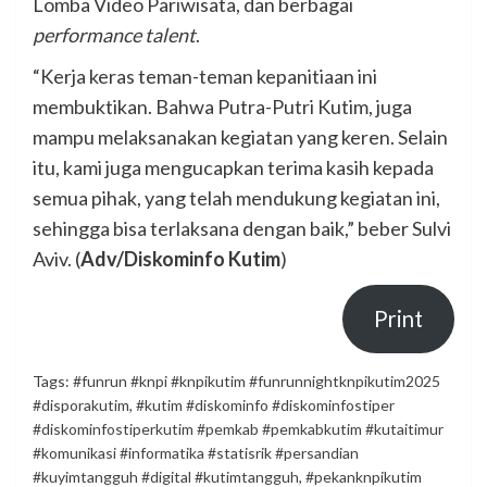
Lomba Video Pariwisata, dan berbagai
performance talent
.
“Kerja keras teman-teman kepanitiaan ini
membuktikan. Bahwa Putra-Putri Kutim, juga
mampu melaksanakan kegiatan yang keren. Selain
itu, kami juga mengucapkan terima kasih kepada
semua pihak, yang telah mendukung kegiatan ini,
sehingga bisa terlaksana dengan baik,” beber Sulvi
Aviv. (
Adv/Diskominfo Kutim
)
Print
Tags:
#funrun #knpi #knpikutim #funrunnightknpikutim2025
#disporakutim
,
#kutim #diskominfo #diskominfostiper
#diskominfostiperkutim #pemkab #pemkabkutim #kutaitimur
#komunikasi #informatika #statisrik #persandian
#kuyimtangguh #digital #kutimtangguh
,
#pekanknpikutim