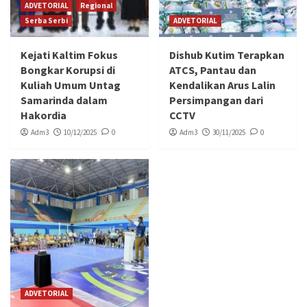
ADVETORIAL
Regional
Serba Serbi
ADVETORIAL
Kejati Kaltim Fokus
Dishub Kutim Terapkan
Bongkar Korupsi di
ATCS, Pantau dan
Kuliah Umum Untag
Kendalikan Arus Lalin
Samarinda dalam
Persimpangan dari
Hakordia
CCTV
Adm3
10/12/2025
0
Adm3
30/11/2025
0
ADVETORIAL