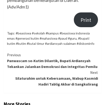
pembangunan berkelanjutan di Daerah.
(Adv/Adm1)
Print
Tags:
#beasiswa #sekolah #kampus #beasiswa indonesia
emas #generasi kutim #mahasiswa #paud #guru
,
#bupati
kutim #kutim #kutai timur #ardiansyah sulaiman #diskominfo
Continue
Previous
Panwascam se-Kutim Dilantik, Bupati Ardiansyah
Reading
Tekankan Jalankan Demokrasi dan Integritas Pemilu
Next
Silaturahim untuk Kebersamaan, Wabup Kasmidi
Hadiri Tablig Akbar di Sangkulirang
More Stories