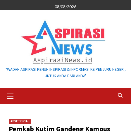
Skip
08/08/2026
to
content
"WADAH ASPIRASI PENUH INSPIRASI & INFORMASI KE PENJURU NEGERI,
UNTUK ANDA DARI ANDA"
Primary
Menu
ADVETORIAL
Pemkab Kutim Gandeng Kampus