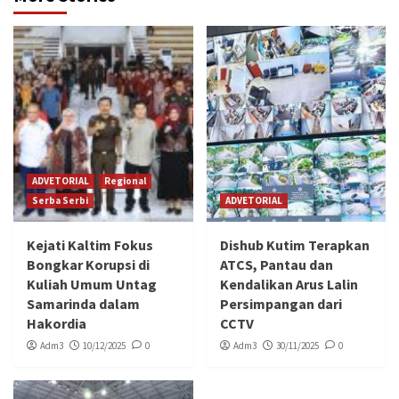
ADVETORIAL
Regional
Serba Serbi
ADVETORIAL
Kejati Kaltim Fokus
Dishub Kutim Terapkan
Bongkar Korupsi di
ATCS, Pantau dan
Kuliah Umum Untag
Kendalikan Arus Lalin
Samarinda dalam
Persimpangan dari
Hakordia
CCTV
Adm3
10/12/2025
0
Adm3
30/11/2025
0