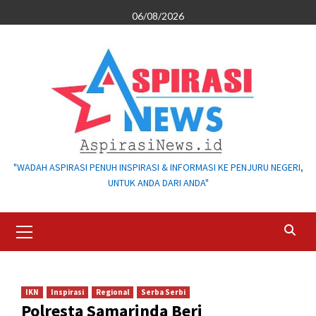
Skip
06/08/2026
to
content
"WADAH ASPIRASI PENUH INSPIRASI & INFORMASI KE PENJURU NEGERI,
UNTUK ANDA DARI ANDA"
Primary
Menu
IKN
Inspirasi
Regional
Serba Serbi
Polresta Samarinda Beri