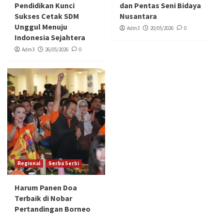
Pendidikan Kunci
dan Pentas Seni Bidaya
Sukses Cetak SDM
Nusantara
Unggul Menuju
Adm3
20/05/2026
0
Indonesia Sejahtera
Adm3
26/05/2026
0
Regional
Serba Serbi
Harum Panen Doa
Terbaik di Nobar
Pertandingan Borneo