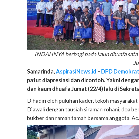
INDAHNYA berbagi pada kaun dhuafa sata b
Ju
Samarinda,
AspirasiNews.id
–
DPD Demokrat
patut diapresiasi dan dicontoh. Yakni deng
dan kaum dhuafa Jumat (22/4) lalu di Sekre
Dihadiri oleh puluhan kader, tokoh masyarakat 
Diawali dengan tausiah siraman rohani, doa be
bukber dan ramah tamah bersama anggota. Ac