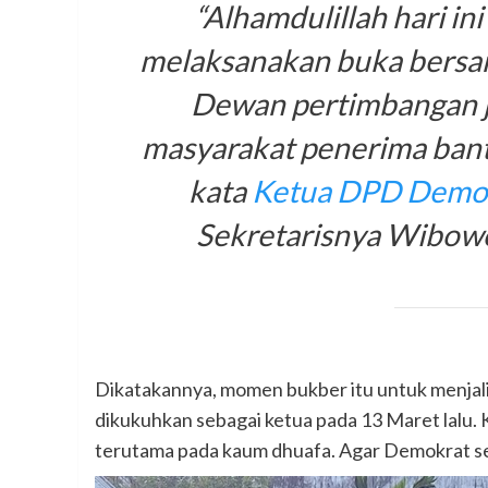
“Alhamdulillah hari i
melaksanakan buka bersa
Dewan pertimbangan j
masyarakat penerima bantu
kata
Ketua DPD Demokr
Sekretarisnya Wibow
Dikatakannya, momen bukber itu untuk menjali
dikukuhkan sebagai ketua pada 13 Maret lalu.
terutama pada kaum dhuafa. Agar Demokrat sem