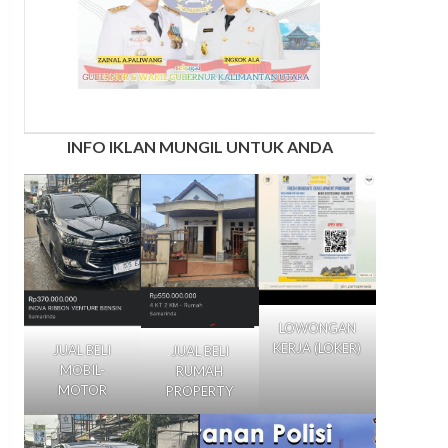
INFO IKLAN MUNGIL UNTUK ANDA
LOWONGAN
KERJA (LOKER)
JUAL BELI
JUAL BELI
MOBIL-
RUMAH
MOTOR
PROPERTY