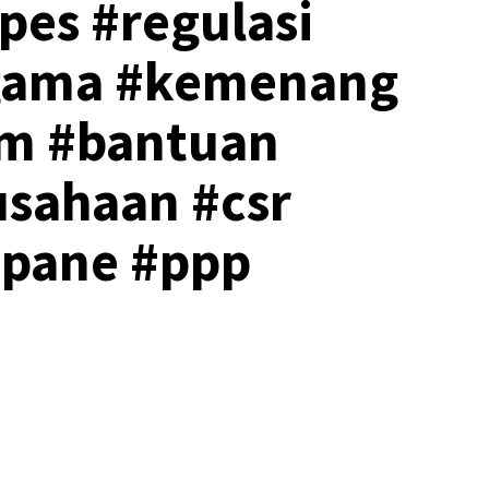
pes #regulasi
gama #kemenang
dm #bantuan
sahaan #csr
pane #ppp