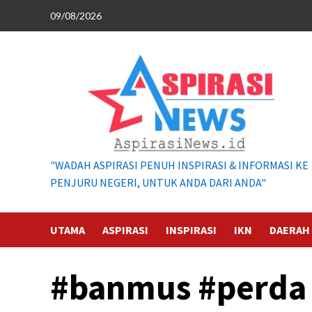
Skip
09/08/2026
to
content
"WADAH ASPIRASI PENUH INSPIRASI & INFORMASI KE
PENJURU NEGERI, UNTUK ANDA DARI ANDA"
UTAMA
ASPIRASI
INSPIRASI
IKN
DAERAH
#banmus #perda