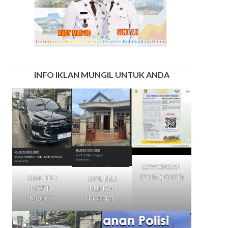
INFO IKLAN MUNGIL UNTUK ANDA
LOWONGAN
KERJA (LOKER)
JUAL BELI
JUAL BELI
MOBIL-
RUMAH
MOTOR
PROPERTY