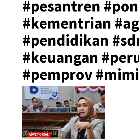
#pesantren #pon
#kementrian #a
#pendidikan #s
#keuangan #peru
#pemprov #mimi
ADVETORIAL