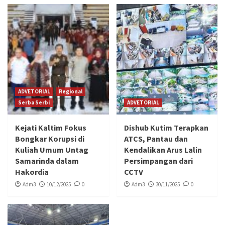
ADVETORIAL
Regional
Serba Serbi
ADVETORIAL
Kejati Kaltim Fokus
Dishub Kutim Terapkan
Bongkar Korupsi di
ATCS, Pantau dan
Kuliah Umum Untag
Kendalikan Arus Lalin
Samarinda dalam
Persimpangan dari
Hakordia
CCTV
Adm3
10/12/2025
0
Adm3
30/11/2025
0