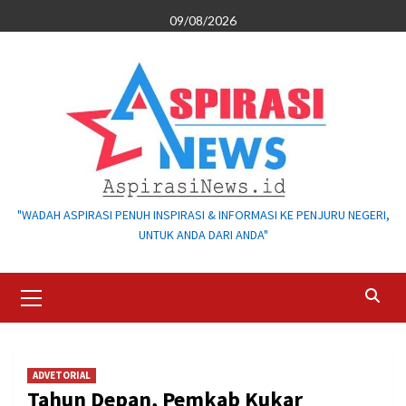
Skip
09/08/2026
to
content
"WADAH ASPIRASI PENUH INSPIRASI & INFORMASI KE PENJURU NEGERI,
UNTUK ANDA DARI ANDA"
Primary
Menu
ADVETORIAL
Tahun Depan, Pemkab Kukar