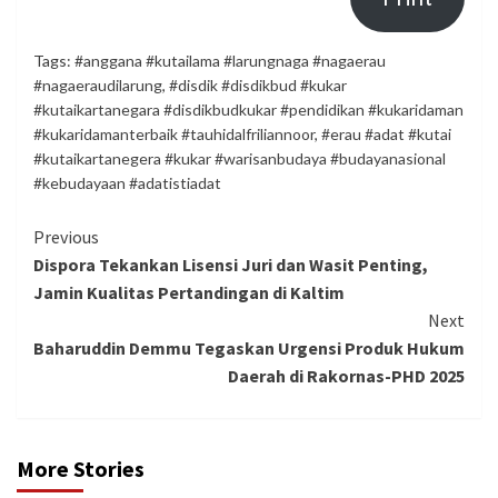
Tags:
#anggana #kutailama #larungnaga #nagaerau
#nagaeraudilarung
,
#disdik #disdikbud #kukar
#kutaikartanegara #disdikbudkukar #pendidikan #kukaridaman
#kukaridamanterbaik #tauhidalfriliannoor
,
#erau #adat #kutai
#kutaikartanegera #kukar #warisanbudaya #budayanasional
#kebudayaan #adatistiadat
Continue
Previous
Dispora Tekankan Lisensi Juri dan Wasit Penting,
Reading
Jamin Kualitas Pertandingan di Kaltim
Next
Baharuddin Demmu Tegaskan Urgensi Produk Hukum
Daerah di Rakornas-PHD 2025
More Stories