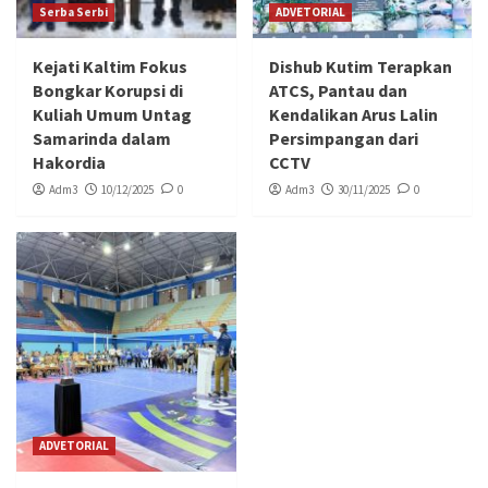
Serba Serbi
ADVETORIAL
Kejati Kaltim Fokus
Dishub Kutim Terapkan
Bongkar Korupsi di
ATCS, Pantau dan
Kuliah Umum Untag
Kendalikan Arus Lalin
Samarinda dalam
Persimpangan dari
Hakordia
CCTV
Adm3
10/12/2025
0
Adm3
30/11/2025
0
ADVETORIAL