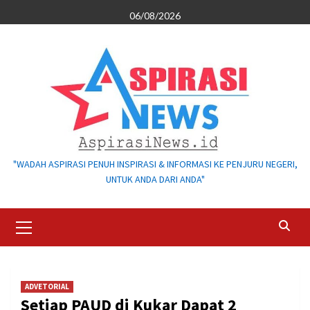
Skip
06/08/2026
to
content
"WADAH ASPIRASI PENUH INSPIRASI & INFORMASI KE PENJURU NEGERI,
UNTUK ANDA DARI ANDA"
Primary
Menu
ADVETORIAL
Setiap PAUD di Kukar Dapat 2