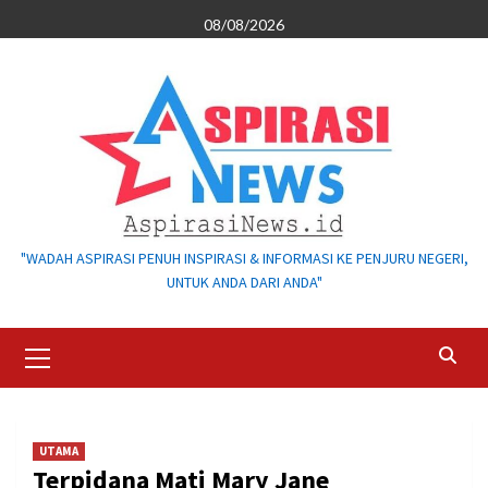
Skip
08/08/2026
to
content
"WADAH ASPIRASI PENUH INSPIRASI & INFORMASI KE PENJURU NEGERI,
UNTUK ANDA DARI ANDA"
Primary
Menu
UTAMA
Terpidana Mati Mary Jane