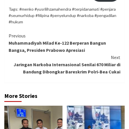
Tags:
#menko #yusrilihzamahendra #terpidanamati #penjara
#seumurhidup #filipina #penyelundup #narkoba #pengadilan
#hukum
Continue
Previous
Muhammadiyah Milad Ke-122 Berperan Bangun
Reading
Bangsa, Presiden Prabowo Apresiasi
Next
Jaringan Narkoba Internasional Senilai 670 Miliar di
Bandung Dibongkar Bareskrim Polri-Bea Cukai
More Stories