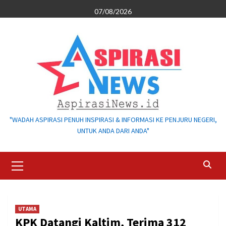
Skip
07/08/2026
to
content
"WADAH ASPIRASI PENUH INSPIRASI & INFORMASI KE PENJURU NEGERI,
UNTUK ANDA DARI ANDA"
Primary
Menu
UTAMA
KPK Datangi Kaltim, Terima 312