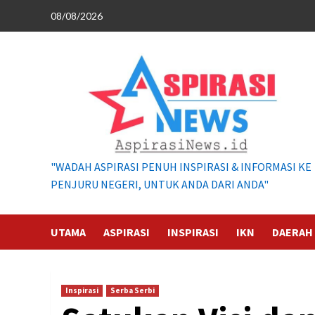
Skip
08/08/2026
to
content
"WADAH ASPIRASI PENUH INSPIRASI & INFORMASI KE
PENJURU NEGERI, UNTUK ANDA DARI ANDA"
UTAMA
ASPIRASI
INSPIRASI
IKN
DAERAH
Inspirasi
Serba Serbi