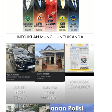
INFO IKLAN MUNGIL UNTUK ANDA
LOWONGAN
KERJA (LOKER)
JUAL BELI
JUAL BELI
MOBIL-
RUMAH
MOTOR
PROPERTY