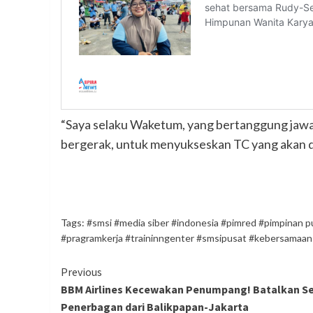
“Saya selaku Waketum, yang bertanggung jawab t
bergerak, untuk menyukseskan TC yang akan dil
Tags:
#smsi #media siber #indonesia #pimred #pimpinan p
#pragramkerja #traininngenter #smsipusat #kebersamaan
Continue
Previous
BBM Airlines Kecewakan Penumpang! Batalkan 
Reading
Penerbagan dari Balikpapan-Jakarta