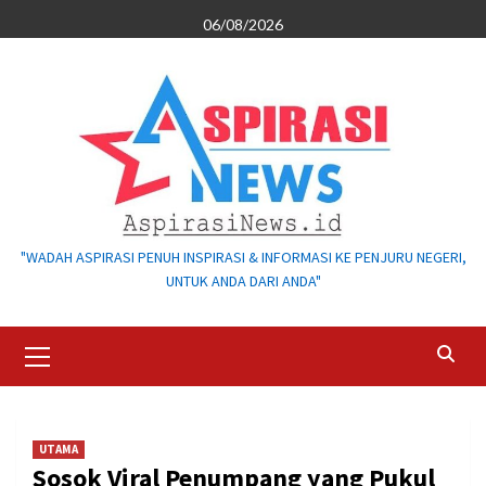
Skip
06/08/2026
to
content
"WADAH ASPIRASI PENUH INSPIRASI & INFORMASI KE PENJURU NEGERI,
UNTUK ANDA DARI ANDA"
Primary
Menu
UTAMA
Sosok Viral Penumpang yang Pukul