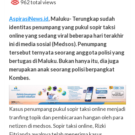
962 total views
AspirasiNews.id
, Maluku- Terungkap sudah
identitas penumpang yang pukul sopir taksi
online yang sedang viral beberapa hari terakhir
ini di media sosial (Medsos). Penumpang
tersebut ternyata seorang anggota polisi yang
bertugas di Maluku. Bukan hanya itu, dia juga
merupakan anak seorang polisi berpangkat
Kombes.
Kasus penumpang pukul sopir taksi online menjadi
tranfing topik dan pembicaraan hangan oleh para
netizen di medsos. Sopir taksi online, Rizki
Fitrianda awalnya telah menerima kasus