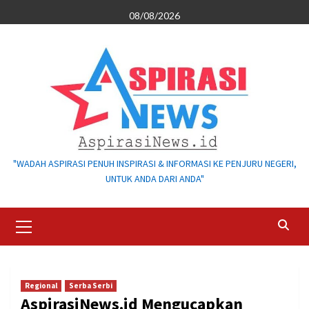
Skip
08/08/2026
to
content
"WADAH ASPIRASI PENUH INSPIRASI & INFORMASI KE PENJURU NEGERI,
UNTUK ANDA DARI ANDA"
Primary
Menu
Regional
Serba Serbi
AspirasiNews.id Mengucapkan