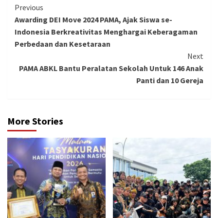
Continue
Previous
Awarding DEI Move 2024 PAMA, Ajak Siswa se-
Reading
Indonesia Berkreativitas Menghargai Keberagaman
Perbedaan dan Kesetaraan
Next
PAMA ABKL Bantu Peralatan Sekolah Untuk 146 Anak
Panti dan 10 Gereja
More Stories