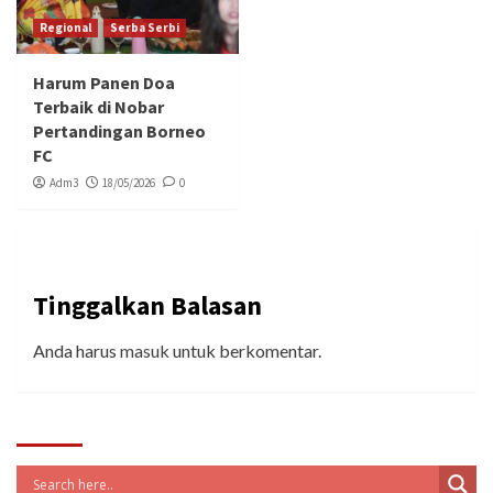
Regional
Serba Serbi
Harum Panen Doa
Terbaik di Nobar
Pertandingan Borneo
FC
Adm3
18/05/2026
0
Tinggalkan Balasan
Anda harus
masuk
untuk berkomentar.