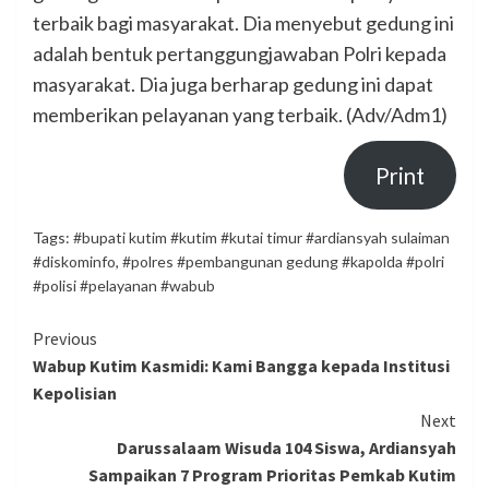
terbaik bagi masyarakat. Dia menyebut gedung ini
adalah bentuk pertanggungjawaban Polri kepada
masyarakat. Dia juga berharap gedung ini dapat
memberikan pelayanan yang terbaik. (Adv/Adm1)
Print
Tags:
#bupati kutim #kutim #kutai timur #ardiansyah sulaiman
#diskominfo
,
#polres #pembangunan gedung #kapolda #polri
#polisi #pelayanan #wabub
Continue
Previous
Wabup Kutim Kasmidi: Kami Bangga kepada Institusi
Reading
Kepolisian
Next
Darussalaam Wisuda 104 Siswa, Ardiansyah
Sampaikan 7 Program Prioritas Pemkab Kutim