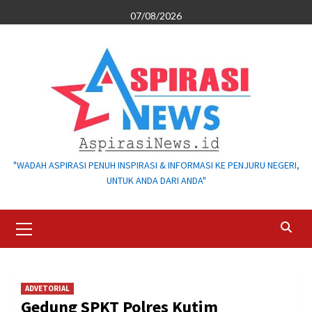
Skip
07/08/2026
to
content
"WADAH ASPIRASI PENUH INSPIRASI & INFORMASI KE PENJURU NEGERI,
UNTUK ANDA DARI ANDA"
Primary
Menu
ADVETORIAL
Gedung SPKT Polres Kutim