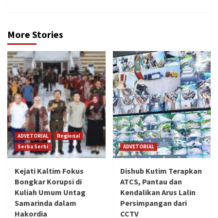
More Stories
ADVETORIAL
Regional
Serba Serbi
ADVETORIAL
Kejati Kaltim Fokus
Dishub Kutim Terapkan
Bongkar Korupsi di
ATCS, Pantau dan
Kuliah Umum Untag
Kendalikan Arus Lalin
Samarinda dalam
Persimpangan dari
Hakordia
CCTV