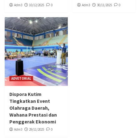
Adm3
10/12/2025
0
Adm3
30/11/2025
0
ADVETORIAL
Dispora Kutim
Tingkatkan Event
Olahraga Daerah,
Wahana Prestasi dan
Penggerak Ekonomi
Adm3
29/11/2025
0