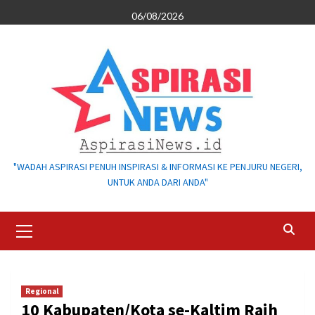
Skip
06/08/2026
to
content
"WADAH ASPIRASI PENUH INSPIRASI & INFORMASI KE PENJURU NEGERI,
UNTUK ANDA DARI ANDA"
Primary
Menu
Regional
10 Kabupaten/Kota se-Kaltim Raih