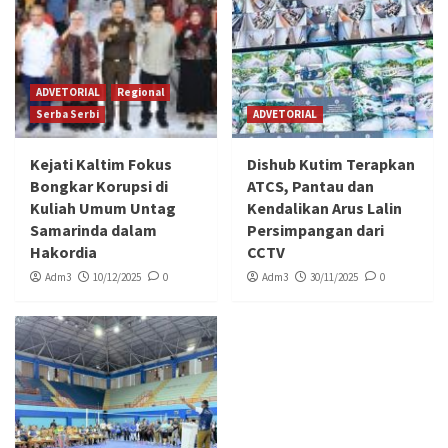
ADVETORIAL
Regional
Serba Serbi
ADVETORIAL
Kejati Kaltim Fokus
Dishub Kutim Terapkan
Bongkar Korupsi di
ATCS, Pantau dan
Kuliah Umum Untag
Kendalikan Arus Lalin
Samarinda dalam
Persimpangan dari
Hakordia
CCTV
Adm3
10/12/2025
0
Adm3
30/11/2025
0