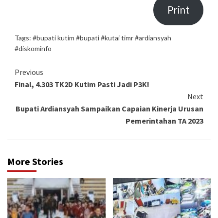
Print
Tags:
#bupati kutim #bupati #kutai timr #ardiansyah
#diskominfo
Continue
Previous
Final, 4.303 TK2D Kutim Pasti Jadi P3K!
Reading
Next
Bupati Ardiansyah Sampaikan Capaian Kinerja Urusan
Pemerintahan TA 2023
More Stories