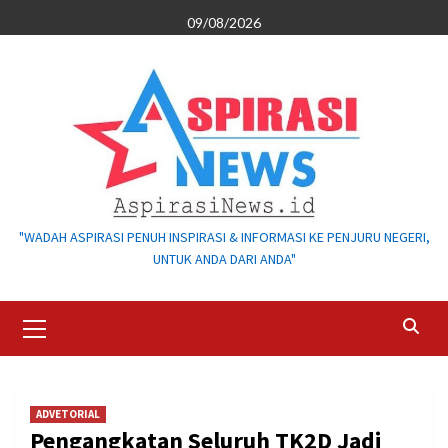
Skip
09/08/2026
to
content
"WADAH ASPIRASI PENUH INSPIRASI & INFORMASI KE PENJURU NEGERI,
UNTUK ANDA DARI ANDA"
Primary
Menu
ADVETORIAL
Pengangkatan Seluruh TK2D Jadi