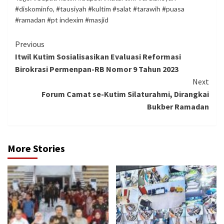
#diskominfo
,
#tausiyah #kultim #salat #tarawih #puasa
#ramadan #pt indexim #masjid
Continue
Previous
Itwil Kutim Sosialisasikan Evaluasi Reformasi
Reading
Birokrasi Permenpan-RB Nomor 9 Tahun 2023
Next
Forum Camat se-Kutim Silaturahmi, Dirangkai
Bukber Ramadan
More Stories