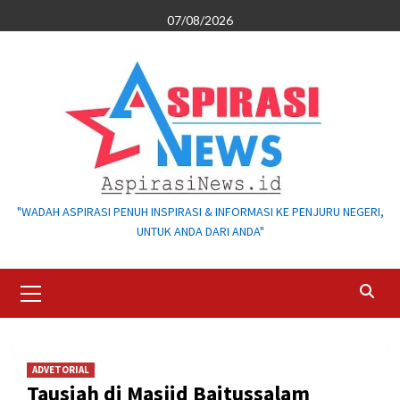
Skip
07/08/2026
to
content
"WADAH ASPIRASI PENUH INSPIRASI & INFORMASI KE PENJURU NEGERI,
UNTUK ANDA DARI ANDA"
Primary
Menu
ADVETORIAL
Tausiah di Masjid Baitussalam