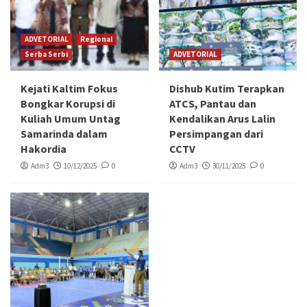
ADVETORIAL
Regional
Serba Serbi
ADVETORIAL
Kejati Kaltim Fokus
Dishub Kutim Terapkan
Bongkar Korupsi di
ATCS, Pantau dan
Kuliah Umum Untag
Kendalikan Arus Lalin
Samarinda dalam
Persimpangan dari
Hakordia
CCTV
Adm3
10/12/2025
0
Adm3
30/11/2025
0