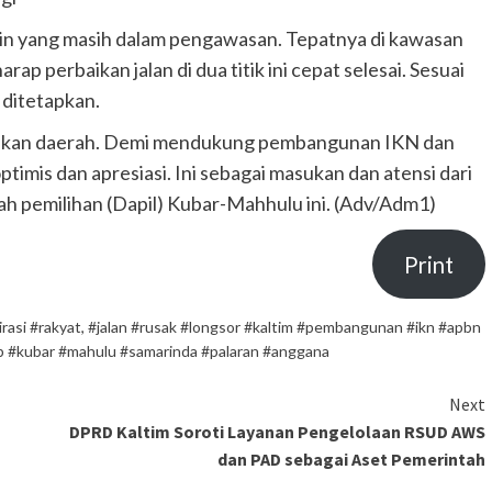
 lain yang masih dalam pengawasan. Tepatnya di kawasan
ap perbaikan jalan di dua titik ini cepat selesai. Sesuai
 ditetapkan.
atikan daerah. Demi mendukung pembangunan IKN dan
timis dan apresiasi. Ini sebagai masukan dan atensi dari
rah pemilihan (Dapil) Kubar-Mahhulu ini. (Adv/Adm1)
Print
rasi #rakyat
,
#jalan #rusak #longsor #kaltim #pembangunan #ikn #apbn
ip #kubar #mahulu #samarinda #palaran #anggana
Next
DPRD Kaltim Soroti Layanan Pengelolaan RSUD AWS
dan PAD sebagai Aset Pemerintah