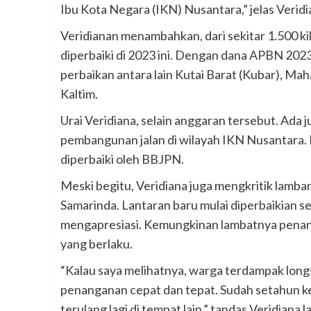
Ibu Kota Negara (IKN) Nusantara,” jelas Veridia
Veridianan menambahkan, dari sekitar 1.500 kil
diperbaiki di 2023 ini. Dengan dana APBN 2023
perbaikan antara lain Kutai Barat (Kubar), Ma
Kaltim.
Urai Veridiana, selain anggaran tersebut. Ada j
pembangunan jalan di wilayah IKN Nusantara. Di
diperbaiki oleh BBJPN.
Meski begitu, Veridiana juga mengkritik lamba
Samarinda. Lantaran baru mulai diperbaikian s
mengapresiasi. Kemungkinan lambatnya penang
yang berlaku.
“Kalau saya melihatnya, warga terdampak lon
penanganan cepat dan tepat. Sudah setahun kej
terulang lagi di tempat lain,” tandas Veridiana l