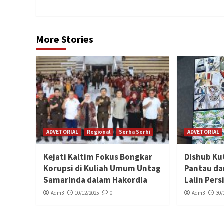
More Stories
ADVETORIAL
Regional
Serba Serbi
ADVETORIAL
Kejati Kaltim Fokus Bongkar
Dishub Ku
Korupsi di Kuliah Umum Untag
Pantau da
Samarinda dalam Hakordia
Lalin Per
Adm3
10/12/2025
0
Adm3
30/