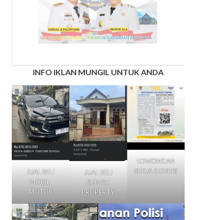
INFO IKLAN MUNGIL UNTUK ANDA
LOWONGAN
KERJA (LOKER)
JUAL BELI
JUAL BELI
MOBIL-
RUMAH
MOTOR
PROPERTY