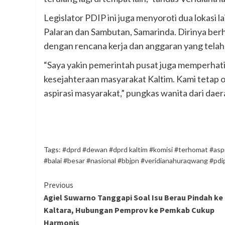
Legislator PDIP ini juga menyoroti dua lokasi
Palaran dan Sambutan, Samarinda. Dirinya berhar
dengan rencana kerja dan anggaran yang telah
“Saya yakin pemerintah pusat juga memperh
kesejahteraan masyarakat Kaltim. Kami tetap op
aspirasi masyarakat,” pungkas wanita dari dae
Tags:
#dprd #dewan #dprd kaltim #komisi #terhomat #aspi
#balai #besar #nasional #bbjpn #veridianahuraqwang #pd
Continue
Previous
Agiel Suwarno Tanggapi Soal Isu Berau Pindah ke
Reading
Kaltara, Hubungan Pemprov ke Pemkab Cukup
Harmonis