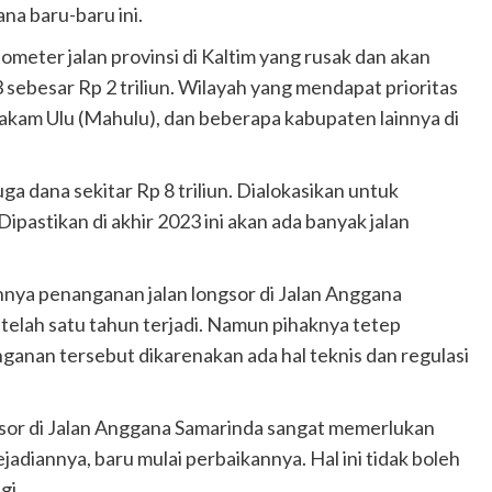
na baru-baru ini.
ometer jalan provinsi di Kaltim yang rusak dan akan
 sebesar Rp 2 triliun. Wilayah yang mendapat prioritas
hakam Ulu (Mahulu), dan beberapa kabupaten lainnya di
uga dana sekitar Rp 8 triliun. Dialokasikan untuk
pastikan di akhir 2023 ini akan ada banyak jalan
nnya penanganan jalan longsor di Jalan Anggana
etelah satu tahun terjadi. Namun pihaknya tetep
anan tersebut dikarenakan ada hal teknis dan regulasi
gsor di Jalan Anggana Samarinda sangat memerlukan
adiannya, baru mulai perbaikannya. Hal ini tidak boleh
agi