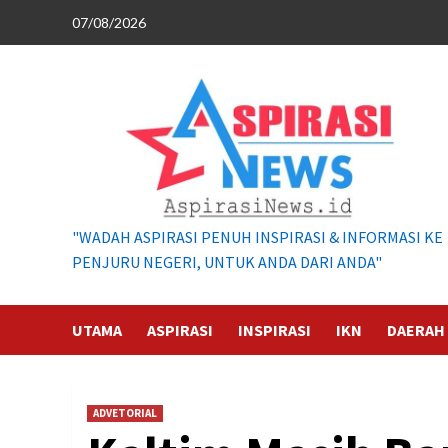
Skip
07/08/2026
to
content
"WADAH ASPIRASI PENUH INSPIRASI & INFORMASI KE
PENJURU NEGERI, UNTUK ANDA DARI ANDA"
UTAMA
ASPIRASI
INSPIRASI
IKN
DAERAH
ADVETORIAL