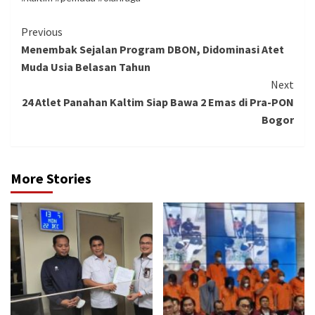
Continue
Previous
Menembak Sejalan Program DBON, Didominasi Atet
Reading
Muda Usia Belasan Tahun
Next
24 Atlet Panahan Kaltim Siap Bawa 2 Emas di Pra-PON
Bogor
More Stories