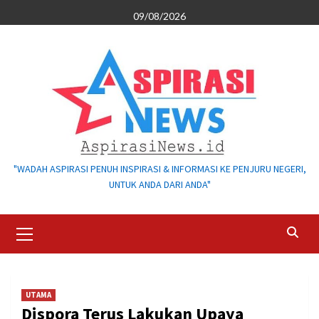
Skip
09/08/2026
to
content
"WADAH ASPIRASI PENUH INSPIRASI & INFORMASI KE PENJURU NEGERI,
UNTUK ANDA DARI ANDA"
Primary
Menu
UTAMA
Dispora Terus Lakukan Upaya