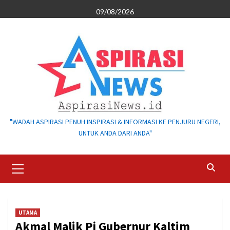
Skip
09/08/2026
to
content
"WADAH ASPIRASI PENUH INSPIRASI & INFORMASI KE PENJURU NEGERI,
UNTUK ANDA DARI ANDA"
Primary
Menu
UTAMA
Akmal Malik Pj Gubernur Kaltim