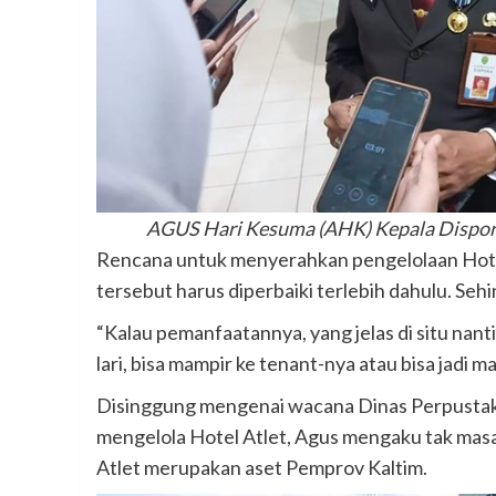
AGUS Hari Kesuma (AHK) Kepala Dispor
Rencana untuk menyerahkan pengelolaan Hotel
tersebut harus diperbaiki terlebih dahulu. Seh
“Kalau pemanfaatannya, yang jelas di situ nanti 
lari, bisa mampir ke tenant-nya atau bisa jadi mal
Disinggung mengenai wacana Dinas Perpustak
mengelola Hotel Atlet, Agus mengaku tak masa
Atlet merupakan aset Pemprov Kaltim.