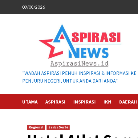
Skip
09/08/2026
to
content
"WADAH ASPIRASI PENUH INSPIRASI & INFORMASI KE
PENJURU NEGERI, UNTUK ANDA DARI ANDA"
UTAMA
ASPIRASI
INSPIRASI
IKN
DAERAH
Regional
Serba Serbi