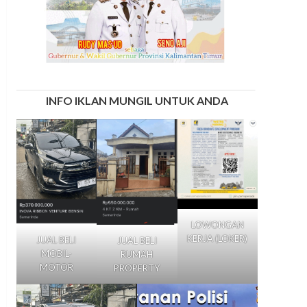
INFO IKLAN MUNGIL UNTUK ANDA
LOWONGAN
KERJA (LOKER)
JUAL BELI
JUAL BELI
MOBIL-
RUMAH
MOTOR
PROPERTY