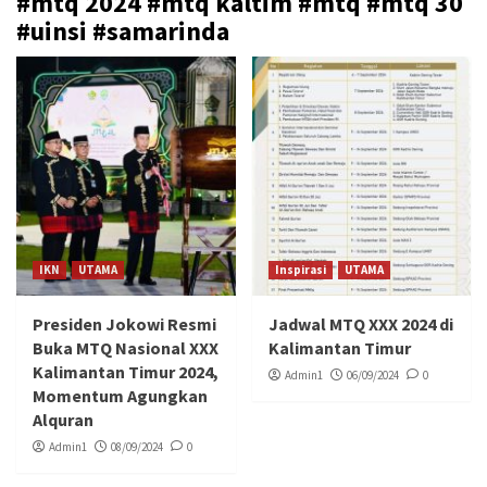
#mtq 2024 #mtq kaltim #mtq #mtq 30
#uinsi #samarinda
IKN
UTAMA
Inspirasi
UTAMA
Presiden Jokowi Resmi
Jadwal MTQ XXX 2024 di
Buka MTQ Nasional XXX
Kalimantan Timur
Kalimantan Timur 2024,
Admin1
06/09/2024
0
Momentum Agungkan
Alquran
Admin1
08/09/2024
0