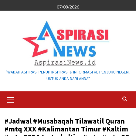
Skip
07/08/2026
to
content
"WADAH ASPIRASI PENUH INSPIRASI & INFORMASI KE PENJURU NEGERI,
UNTUK ANDA DARI ANDA"
Primary
Menu
#Jadwal #Musabaqah Tilawatil Quran
#mtq XXX #Kalimantan Timur #Kaltim