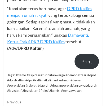
“Kami akan terus berupaya, agar
DPRD Kaltim
menjadi rumah rakyat
, yang terbuka bagi semua
golongan. Setiap aspirasi yang masuk, tidak akan
kami abaikan. Karena itu adalah amanah, yang
harus kami perjuangkan,” ungkap
Damayanti,
Ketua Fraksi PKB DPRD Kaltim
tersebut.
(
Adv/DPRD Kaltim
)
Print
Tags:
#demo #aspirasi #tuntutanwarga #demonstrasi
,
#dprd
#dprdkaltim #dpr #kaltim #kalimantantimur #dewan
#perwakilan #rakyat #daerah #dewanperwakilanrakyatdaerah
#legislatif #legislator #fraksi #komisi #pengawasan
Continue
Previous