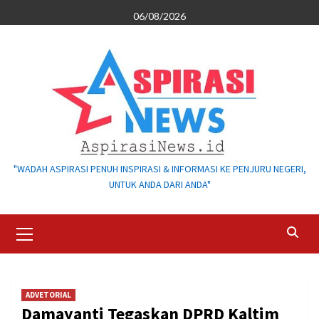
Skip
06/08/2026
to
content
"WADAH ASPIRASI PENUH INSPIRASI & INFORMASI KE PENJURU NEGERI,
UNTUK ANDA DARI ANDA"
Primary
Menu
ADVETORIAL
Damayanti Tegaskan DPRD Kaltim