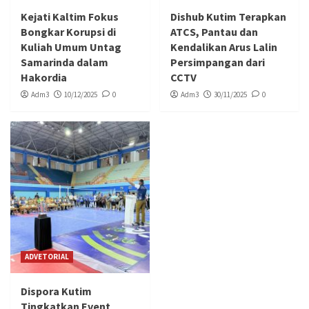
Kejati Kaltim Fokus
Dishub Kutim Terapkan
Bongkar Korupsi di
ATCS, Pantau dan
Kuliah Umum Untag
Kendalikan Arus Lalin
Samarinda dalam
Persimpangan dari
Hakordia
CCTV
Adm3
10/12/2025
0
Adm3
30/11/2025
0
ADVETORIAL
Dispora Kutim
Tingkatkan Event