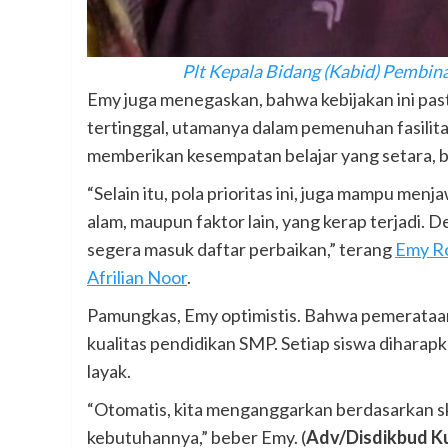
Plt Kepala Bidang (Kabid) Pembin
Emy juga menegaskan, bahwa kebijakan ini pasti
tertinggal, utamanya dalam pemenuhan fasilit
memberikan kesempatan belajar yang setara, b
“Selain itu, pola prioritas ini, juga mampu me
alam, maupun faktor lain, yang kerap terjadi.
segera masuk daftar perbaikan,” terang
Emy Ro
Afrilian Noor
.
Pamungkas, Emy optimistis. Bahwa pemerataan 
kualitas pendidikan SMP. Setiap siswa diharapk
layak.
“Otomatis, kita menganggarkan berdasarkan ska
kebutuhannya,” beber Emy. (
Adv/Disdikbud K