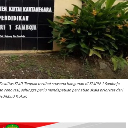
Fasilitas SMP. Tampak terlihat suasana bangunan di SMPN 1 Samboja-
 renovasi, sehingga perlu mendapatkan perhatian skala prioritas dari
isdikbud Kukar.