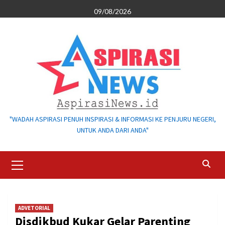
Skip
09/08/2026
to
content
"WADAH ASPIRASI PENUH INSPIRASI & INFORMASI KE PENJURU NEGERI,
UNTUK ANDA DARI ANDA"
Primary
Menu
ADVETORIAL
Disdikbud Kukar Gelar Parenting