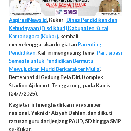
AspirasiNews.id
, Kukar-
Dinas Pendidikan dan
Kebudayaan (Disdikbud) Kabupaten Kutai
Kartanegara (Kukar)
, kembali
menyelenggarakan kegiatan
Parenting
Pendidikan
. Kali ini mengusung tema
‘Partisipasi
Semesta untuk Pendidikan Bermutu,
Mewujudkan Murid Berkarakter Mulia’
.
Bertempat di Gedung Bela Diri, Komplek
Stadion Aji Imbut, Tenggarong, pada Kamis
(24/7/2025).
Kegiatan ini menghadirkan narasumber
nasional. Yakni dr Aisyah Dahlan, dan diikuti
ratusan guru dari jenjang PAUD, SD hingga SMP
se-Kukar.