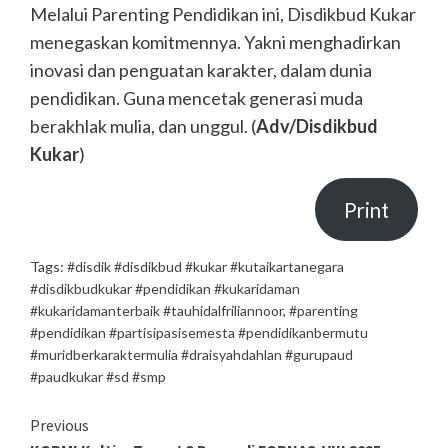
Melalui Parenting Pendidikan ini, Disdikbud Kukar
menegaskan komitmennya. Yakni menghadirkan
inovasi dan penguatan karakter, dalam dunia
pendidikan. Guna mencetak generasi muda
berakhlak mulia, dan unggul. (
Adv/Disdikbud
Kukar
)
Print
Tags:
#disdik #disdikbud #kukar #kutaikartanegara
#disdikbudkukar #pendidikan #kukaridaman
#kukaridamanterbaik #tauhidalfriliannoor
,
#parenting
#pendidikan #partisipasisemesta #pendidikanbermutu
#muridberkaraktermulia #draisyahdahlan #gurupaud
#paudkukar #sd #smp
Continue
Previous