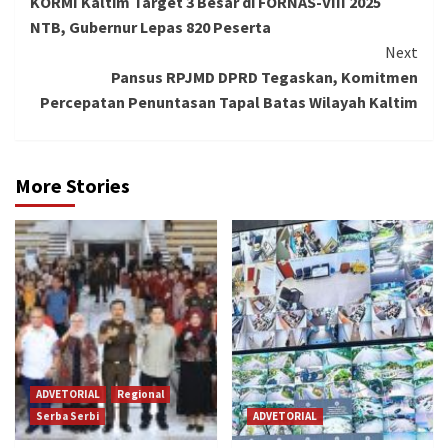
KORMI Kaltim Target 3 Besar di FORNAS-VIII 2025
Reading
NTB, Gubernur Lepas 820 Peserta
Next
Pansus RPJMD DPRD Tegaskan, Komitmen
Percepatan Penuntasan Tapal Batas Wilayah Kaltim
More Stories
ADVETORIAL
Regional
Serba Serbi
ADVETORIAL