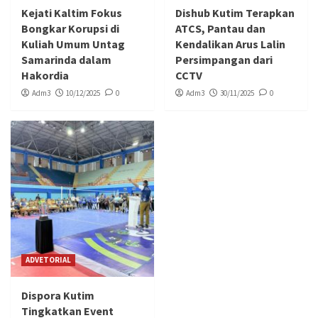
Kejati Kaltim Fokus
Dishub Kutim Terapkan
Bongkar Korupsi di
ATCS, Pantau dan
Kuliah Umum Untag
Kendalikan Arus Lalin
Samarinda dalam
Persimpangan dari
Hakordia
CCTV
Adm3
10/12/2025
0
Adm3
30/11/2025
0
ADVETORIAL
Dispora Kutim
Tingkatkan Event