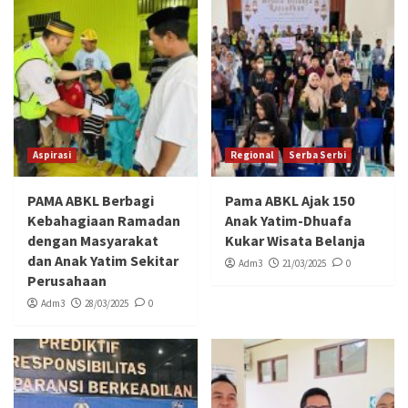
Aspirasi
Regional
Serba Serbi
PAMA ABKL Berbagi
Pama ABKL Ajak 150
Kebahagiaan Ramadan
Anak Yatim-Dhuafa
dengan Masyarakat
Kukar Wisata Belanja
dan Anak Yatim Sekitar
Adm3
21/03/2025
0
Perusahaan
Adm3
28/03/2025
0