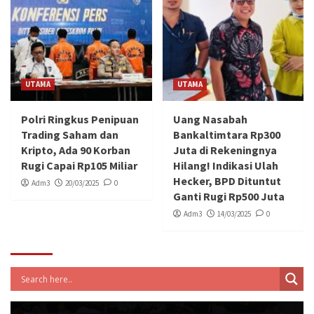
UTAMA
UTAMA
Polri Ringkus Penipuan
Uang Nasabah
Trading Saham dan
Bankaltimtara Rp300
Kripto, Ada 90 Korban
Juta di Rekeningnya
Rugi Capai Rp105 Miliar
Hilang! Indikasi Ulah
Hecker, BPD Dituntut
Adm3
20/03/2025
0
Ganti Rugi Rp500 Juta
Adm3
14/03/2025
0